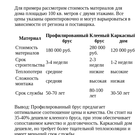
Для примера рассмотрим стоимость материалов для
дома площадью 100 кв. метров с двумя этажами. Все
цены указаны ориентировочно и могут варьироваться в
зависимости от региона и поставщика.
Профилированный
Клееный
Каркасны
Материал
брус
брус
дом
Стоимость
280 000
180 000 руб.
120 000 руб
материалов
руб.
Срок
2-3
3-4 недели
1-2 недели
строительства
недели
Теплопотери
средние
низкие
высокие
Сложность
средняя
высокая
низкая
монтажа
80-100
Срок службы
50-70 лет
30-50 лет
лет
Вывод: Профилированный брус предлагает
оптимальное соотношение цены и качества. Он стоит на
35-40% дешевле клееного бруса, при этом обеспечивает
сопоставимое качество и долговечность. Каркасный дом
дешевле, но требует более тщательной теплоизоляции и
имеет меньший срок службы.