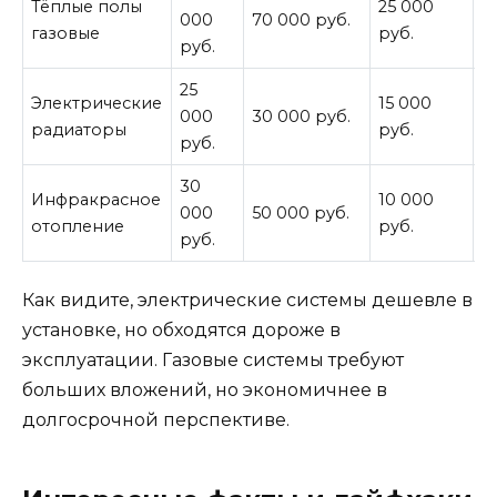
Тёплые полы
25 000
000
70 000 руб.
0
газовые
руб.
руб.
р
25
7
Электрические
15 000
000
30 000 руб.
0
радиаторы
руб.
руб.
р
30
9
Инфракрасное
10 000
000
50 000 руб.
0
отопление
руб.
руб.
р
Как видите, электрические системы дешевле в
установке, но обходятся дороже в
эксплуатации. Газовые системы требуют
больших вложений, но экономичнее в
долгосрочной перспективе.