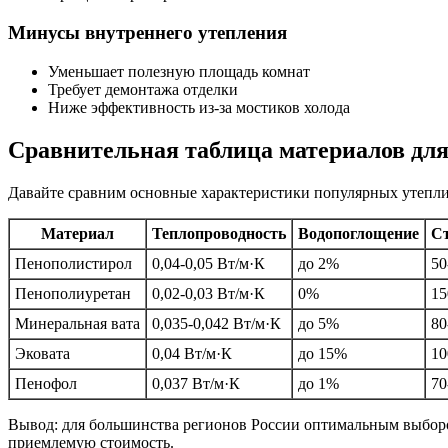
Минусы внутреннего утепления
Уменьшает полезную площадь комнат
Требует демонтажа отделки
Ниже эффективность из-за мостиков холода
Сравнительная таблица материалов дл
Давайте сравним основные характеристики популярных утепли
Материал
Теплопроводность
Водопоглощение
Ст
Пенополистирол
0,04-0,05 Вт/м·К
до 2%
50
Пенополиуретан
0,02-0,03 Вт/м·К
0%
15
Минеральная вата
0,035-0,042 Вт/м·К
до 5%
80
Эковата
0,04 Вт/м·К
до 15%
10
Пенофол
0,037 Вт/м·К
до 1%
70
Вывод: для большинства регионов России оптимальным выборо
приемлемую стоимость.