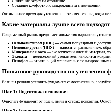
Снижение затрат на отопление
Создание комфортного микроклимата в помещении
Оптимальное время для утепления — это межсезонье, когда нет
Какие материалы лучше всего подходят
Современный рынок предлагает множество вариантов утеплите
Пенополистирол (ППС)
— самый популярный и доступный
Пенополиуретан (ППУ)
— наносится распылением, образ
Минеральная вата
— экологически чистый материал, хор
Эковата
— целлюлозный утеплитель, наносится мокрым с
Пенофол
— отражающий утеплитель с фольгированным по
Пошаговое руководство по утеплению 
Если вы решили утеплить фундамент самостоятельно, следуйте
Шаг 1: Подготовка основания
Очистите фундамент от грязи, пыли и старых покрытий. Осмот
Шаг 2: Гидроизоляция