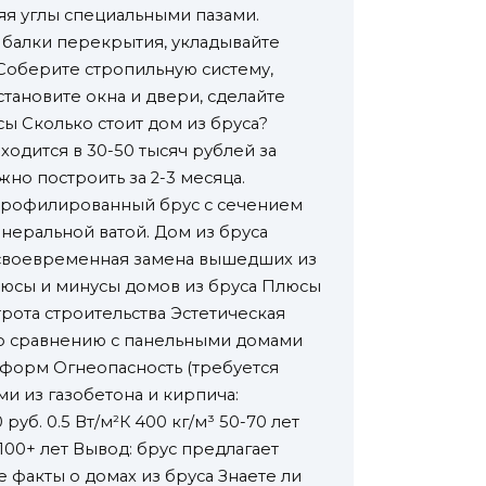
яя углы специальными пазами.
 балки перекрытия, укладывайте
Соберите стропильную систему,
тановите окна и двери, сделайте
ы Сколько стоит дом из бруса?
ходится в 30-50 тысяч рублей за
но построить за 2-3 месяца.
 Профилированный брус с сечением
неральной ватой. Дом из бруса
, своевременная замена вышедших из
люсы и минусы домов из бруса Плюсы
рота строительства Эстетическая
по сравнению с панельными домами
 форм Огнеопасность (требуется
и из газобетона и кирпича:
б. 0.5 Вт/м²К 400 кг/м³ 50-70 лет
³ 100+ лет Вывод: брус предлагает
 факты о домах из бруса Знаете ли