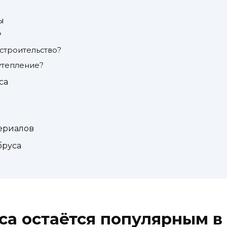
ы
?
строительство?
утепление?
са
териалов
бруса
са остаётся популярным в 