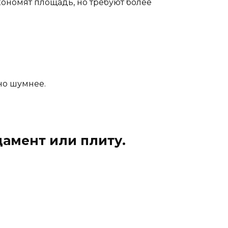
ономят площадь, но требуют более
но шумнее.
амент или плиту.