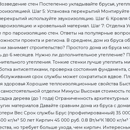
Возведение стен Постепенно укладывайте брусья, утепл
оизоляцией. Шаг 5: Установка перекрытий Монтируйте
ерекрытий используйте звукоизоляцию. Шаг 6: Кровля 
ароизоляцию и кровельный материал. Шаг 7: Отделка Ус
е про пароизоляцию стен. Ответы на популярные вопрос
ложности проекта и региона. В среднем, дом из бруса об
и занимает строительство? Простого дома из бруса мож
ь до 6 месяцев. Нужно ли дополнительное утепление?
ительного утепления. Тонкие стенки лучше утеплить ми
аботка антисептиками, проверка состояния фундамента
обслуживания срок службы может сократиться вдвое. П
ля здоровья Хорошие теплоизоляционные свойства Быст
 самостоятельной отделки Минусы Высокая стоимость 
садка дерева (до 1 года) Ограниченность архитектурных
угих материалов Давайте сравним дома из бруса с домам
тери Вес Срок службы Брус (профилированный) 35 000 ру
500 кг/м³ 50 лет Кирпич 45 000 руб. 0.8 Вт/м²К 1800 кг/м
тва, но требует больше ухода, чем кирпич. Интересные