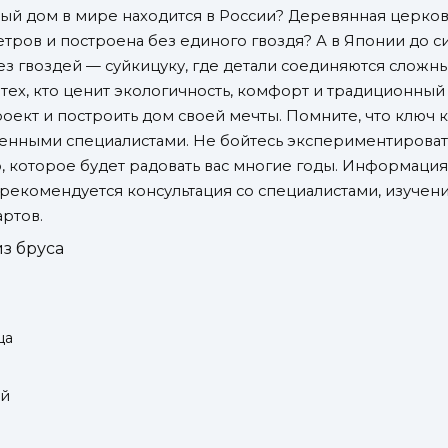
ный дом в мире находится в России? Деревянная церко
етров и построена без единого гвоздя? А в Японии до с
без гвоздей — суйкицуку, где детали соединяются слож
тех, кто ценит экологичность, комфорт и традиционный 
ект и построить дом своей мечты. Помните, что ключ к
енными специалистами. Не бойтесь экспериментировать
, которое будет радовать вас многие годы. Информация 
а рекомендуется консультация со специалистами, изуче
ртов.
из бруса
ца
ий