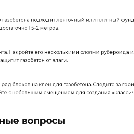
 газобетона подходит ленточный или плитный фундам
статочно 1,5-2 метров.
а. Накройте его несколькими слоями рубероида 
щитит газобетон от влаги.
 ряд блоков на клей для газобетона. Следите за го
е с небольшим смещением для создания «классич
рные вопросы