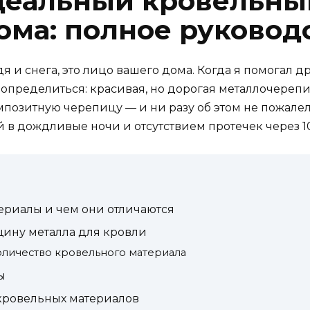
деальный кровельны
ома: полное руковод
я и снега, это лицо вашего дома. Когда я помогал д
 определиться: красивая, но дорогая металлочереп
мпозитную черепицу — и ни разу об этом не пожале
 в дождливые ночи и отсутствием протечек через 10
ериалы и чем они отличаются
щину металла для кровли
количество кровельного материала
ы
кровельных материалов