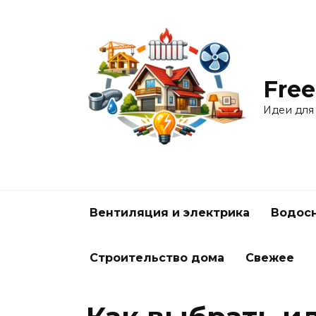
Перейти
к
содержанию
Free
Идеи для
Вентиляция и электрика
Водосн
Строительство дома
Свежее