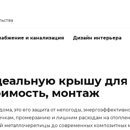
льства
абжение и канализация
Дизайн интерьера
деальную крышу для 
оимость, монтаж
 дома, это его защита от непогоды, энергоэффективн
ечкам, промерзанию и лишним расходам на отоплени
й металлочерепицы до современных композитных ма