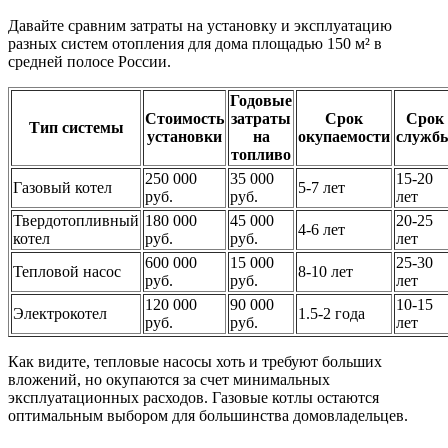
Давайте сравним затраты на установку и эксплуатацию
разных систем отопления для дома площадью 150 м² в
средней полосе России.
Годовые
Стоимость
затраты
Срок
Срок
Тип системы
установки
на
окупаемости
служб
топливо
250 000
35 000
15-20
Газовый котел
5-7 лет
руб.
руб.
лет
Твердотопливный
180 000
45 000
20-25
4-6 лет
котел
руб.
руб.
лет
600 000
15 000
25-30
Тепловой насос
8-10 лет
руб.
руб.
лет
120 000
90 000
10-15
Электрокотел
1.5-2 года
руб.
руб.
лет
Как видите, тепловые насосы хоть и требуют больших
вложений, но окупаются за счет минимальных
эксплуатационных расходов. Газовые котлы остаются
оптимальным выбором для большинства домовладельцев.