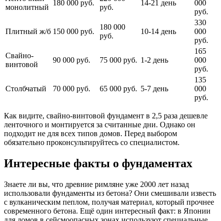
180 000 руб.
14-21 день
000
монолитный
руб.
руб.
330
180 000
Плитный ж/б
150 000 руб.
10-14 день
000
руб.
руб.
165
Свайно-
90 000 руб.
75 000 руб.
1-2 день
000
винтовой
руб.
135
Столбчатый
70 000 руб.
65 000 руб.
5-7 день
000
руб.
Как видите, свайно-винтовой фундамент в 2,5 раза дешевле
ленточного и монтируется за считанные дни. Однако он
подходит не для всех типов домов. Перед выбором
обязательно проконсультируйтесь со специалистом.
Интересные факты о фундаментах
Знаете ли вы, что древние римляне уже 2000 лет назад
использовали фундаменты из бетона? Они смешивали известь
с вулканическим пеплом, получая материал, который прочнее
современного бетона. Ещё один интересный факт: в Японии
для домов в сейсмоопасных зонах используют специальные