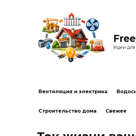
Перейти
к
содержанию
Free
Идеи для
Вентиляция и электрика
Водосн
Строительство дома
Свежее