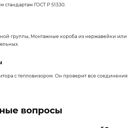
м стандартам ГОСТ Р 51330.
очной группы, Монтажные короба из нержавейки или 
тельных.
ы
итора с тепловизором. Он проверит все соединени
рные вопросы