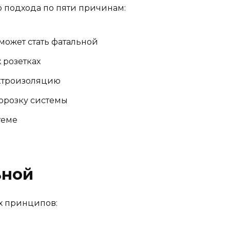
о подхода по пяти причинам:
 может стать фатальной
 розетках
ктроизоляцию
морозку системы
теме
ьной
х принципов: