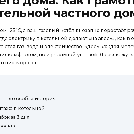
его дома: Как грамот
тельной частного до
ом -25°C, а ваш газовый котёл внезапно перестаёт р
гда электрику в котельной делают «на авось», как 
аются газ, вода и электричество. Здесь каждая мело
искомфортом, но и реальной угрозой. Я расскажу вам
в пик морозов.
 — это особая история
тажа в котельной
ок за 3 дня
проекта