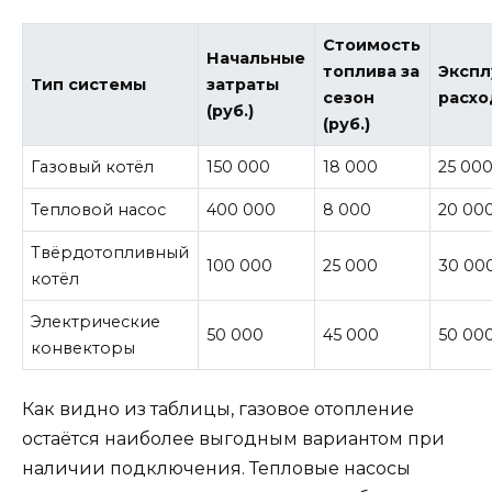
Стоимость
Начальные
топлива за
Эксп
Тип системы
затраты
сезон
расхо
(руб.)
(руб.)
Газовый котёл
150 000
18 000
25 00
Тепловой насос
400 000
8 000
20 00
Твёрдотопливный
100 000
25 000
30 00
котёл
Электрические
50 000
45 000
50 00
конвекторы
Как видно из таблицы, газовое отопление
остаётся наиболее выгодным вариантом при
наличии подключения. Тепловые насосы