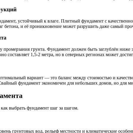
рукций
дамент, устойчивый к влаге. Плитный фундамент с качественно
аг бетона, и её проникновение может разрушить даже самый пр
нта
у промерзания грунта. Фундамент должен быть заглублён ниже э
о составляет 1,5-2 метра, но в северных регионах может достига
Оптимальный вариант — это баланс между стоимостью и качеств
 Свайный фундамент экономичен для небольших домов, но для м
дамента
, как выбрать фундамент шаг за шагом.
овень грунтовых вод, рельеф местности и климатические особенн