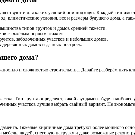
существуют и для каких условий они подходят. Каждый тип имее
од, климатические условия, вес и размеры будущего дома, а так
ьшинства типов грунтов и домов средней тяжести.
мов с тяжёлым первым этажом.
унтов, заболоченных участков и небольших домов.
 деревянных домов и дачных построек.
ашего дома?
ностью и сложностью строительства. Давайте разберём пять кл
стка. Тип грунта определяет, какой фундамент будет наиболее
ченных участков лучше выбрать свайный вариант. Не экономьте 
дамента. Тяжёлые кирпичные дома требуют более мощного основ
и мебель, людей, снеговую нагрузку и даже возможные реконстр