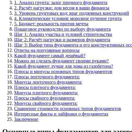
1. Анализ грунта: залог прочного фундамента
2. Расчёт нагрузки: дом весом в ваши финансы
3. Уровень грунтовых вод: враг подземных конструкций
4. Климатические условия: морозное пучение грунта
5. Бюджет: реальность против мечты
Пошаговое руководство по выбору фундамента
Шаг 1: Анализ участка и условий строительства
Шаг 2: Расчёт нагрузки и размеров фундамента
Шаг 3: Выбор типа фундамента и его конструктивных ос
Ответы на популярные вопросы
Какой фундамент самый дешёвый?
Можно ли сделать фундамент своими руками?
Какой фундамент лучше для дома из газобетона?
Плюсы и минусы основных типов фундаментов
Плюсы ленточного фундамента:
Минусы ленточного фундамента:
Плюсы плитного фундамента:
Минусы плитного фундамента:
Плюсы свайного фундамента:
Минусы свайного фундамента:
Сравнение стоимости основных типов фундаментов
Интересные факты и лайфхаки о фундаментах
Заключение
Основные типы фундаментов для загоро