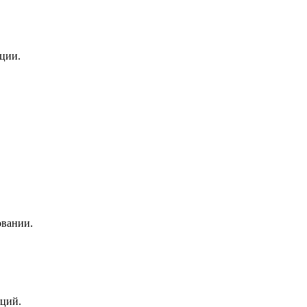
ции.
овании.
ций.