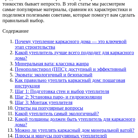
тонкостях бывает непросто. В этой статье мы рассмотрим
самые популярные материалы, сравним их характеристики и
поделимся полезными советами, которые помогут вам сделать
правильный выбор.
Содержание
Почему утепление каркасного дома — это ключевой
этап строительства
Какой утеплитель лучше всего подходит для каркасного
дома?
Минеральная вата: классика жанра
Пенополистирол (ППС): доступный и эффективный
Эковата: экологичный и безопасный
Как правильно утеплить каркасный дом: пошаговая
инструкция
Шаг 1: Подготовка стен и выбор утеплителя
Шаг 2: Установка паро- и гидроизоляции
Шаг 3: Монтаж утеплителя
Ответы на популярные вопросы
Какой утеплитель самый экологичный?
Какой толщины должен быть утеплитель для каркасного
дома?
Можно ли утеплять каркасный дом минеральной ватой?
Плюсы и минусы популярных утеплителей