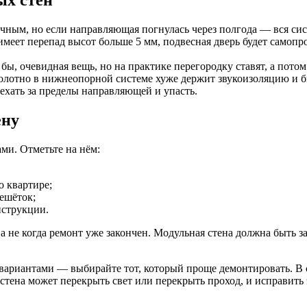
ным, но если направляющая погнулась через полгода — вся сист
меет перепад высот больше 5 мм, подвесная дверь будет самопр
бы, очевидная вещь, но на практике перегородку ставят, а потом
олотно в нижнеопорной системе хуже держит звукоизоляцию и б
ехать за пределы направляющей и упасть.
ену
ми. Отметьте на нём:
 квартире;
ешёток;
нструкции.
а не когда ремонт уже закончен. Модульная стена должна быть за
 вариантами — выбирайте тот, который проще демонтировать. В 
тена может перекрыть свет или перекрыть проход, и исправить 