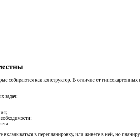
уместны
рые собираются как конструктор. В отличие от гипсокартонных п
х задач:
ия;
необходимости;
вета.
те вкладываться в перепланировку, или живёте в ней, но планир