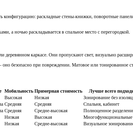
ть конфигурацию: раскладные стены-книжки, поворотные панели
ми, а ночью раскладывается в спальное место с перегородкой.
 деревянном каркасе. Они пропускают свет, визуально расширя
 оно безопасно при повреждении. Матовое или тонированное ст
е
Мобильность
Примерная стоимость
Лучше всего подход
Высокая
Низкая
Зонирование без изоля
ла
Средняя
Средняя
Спальня, кабинет
ла
Средняя
Средне-высокая
Полноценное разделени
Низкая
Высокая
Многофункциональные
Низкая
Средне-высокая
Визуальное зонировани