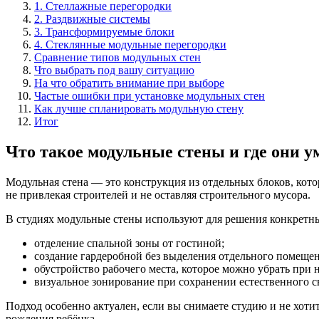
1. Стеллажные перегородки
2. Раздвижные системы
3. Трансформируемые блоки
4. Стеклянные модульные перегородки
Сравнение типов модульных стен
Что выбрать под вашу ситуацию
На что обратить внимание при выборе
Частые ошибки при установке модульных стен
Как лучше спланировать модульную стену
Итог
Что такое модульные стены и где они 
Модульная стена — это конструкция из отдельных блоков, кото
не привлекая строителей и не оставляя строительного мусора.
В студиях модульные стены используют для решения конкретны
отделение спальной зоны от гостиной;
создание гардеробной без выделения отдельного помещен
обустройство рабочего места, которое можно убрать при 
визуальное зонирование при сохранении естественного с
Подход особенно актуален, если вы снимаете студию и не хоти
рождения ребёнка.