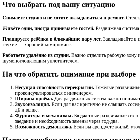
Что выбрать под вашу ситуацию
Снимаете студию и не хотите вкладываться в ремонт.
Стелла
Живёте один, иногда принимаете гостей.
Раздвижная система 
Планируете ребёнка в ближайшие пару лет.
Закладывайте в п
глухие — хороший компромисс.
Работаете удалённо из студии.
Важно отделить рабочую зону и
шумопоглощающим уплотнителем.
На что обратить внимание при выборе
Несущая способность перекрытий.
Тяжёлые раздвижные 
проконсультироваться с инженером.
Ширина проёма.
Для раздвижных систем важно понимать,
Звукоизоляция.
Если для вас критично не слышать сосе
дБ и выше.
Фурнитура и механизмы.
Бюджетные раздвижные систем
заедание и необходимость замены через год-два.
Возможность демонтажа.
Если вы арендуете жильё, уто
Частые ошибки при установке модульн