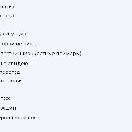
тиная»
ю зону»
у ситуацию
оторой не видно
з лестниц (Конкретные примеры)
ушают идею
 перепад
отопления
апаса
изации
оуровневый пол