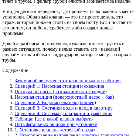
течет в трубы, а фильтр грубой очистки забивается за неделю.
Я видел десятки переделок, где проблема была именно в месте
установки. Обратный клапан — это не просто деталь, это
страж, который должен стоять на своем посту. Если поставить
его не там, он либо не сработает, либо создаст новые
проблемы.
Давайте разберем по полочкам, куда именно его крутить в
разных ситуациях, почему нельзя ставить его «навсякий
случай» и как избежать гидроударов, которые могут разорвать
трубы.
Содержание
Зачем вообще нужен этот клапан и как он работает
Сценарий 1: Насосная станция и скважина
Погружной насос (в скважине или колодце)
Насосная станция (поверхностный насос + бак)
Сценарий 2: Водонагреватель (бойлер)
Сценарий 3: Счетчики воды и ввод в квартиру
Сценарий 4: Система фильтрации и умягчения
Таблица: Где и какой клапан выбрать
Пять фатальных ошибок при установке
1. Установка клапана «стрелкой назад»
2. Игнорирование направления монтажа (горизонталь/