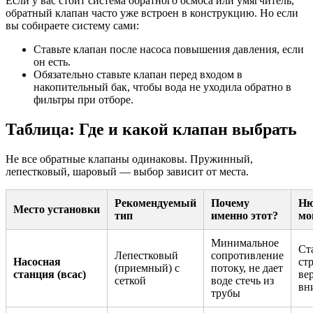
Если у вас стоит система обратного осмоса или умягчитель,
обратный клапан часто уже встроен в конструкцию. Но если
вы собираете систему сами:
Ставьте клапан после насоса повышения давления, если
он есть.
Обязательно ставьте клапан перед входом в
накопительный бак, чтобы вода не уходила обратно в
фильтры при отборе.
Таблица: Где и какой клапан выбрать
Не все обратные клапаны одинаковы. Пружинный,
лепестковый, шаровый — выбор зависит от места.
Рекомендуемый
Почему
Ню
Место установки
тип
именно этот?
мо
Минимальное
Ст
Лепестковый
сопротивление
Насосная
ст
(приемный) с
потоку, не дает
станция (всас)
ве
сеткой
воде стечь из
вни
трубы