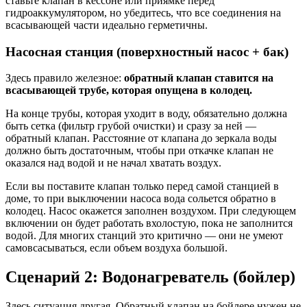
ставьте клапан в кессоне или приямке перед
гидроаккумулятором, но убедитесь, что все соединения на
всасывающей части идеально герметичны.
Насосная станция (поверхностный насос + бак)
Здесь правило железное:
обратный клапан ставится на
всасывающей трубе, которая опущена в колодец.
На конце трубы, которая уходит в воду, обязательно должна
быть сетка (фильтр грубой очистки) и сразу за ней —
обратный клапан. Расстояние от клапана до зеркала воды
должно быть достаточным, чтобы при откачке клапан не
оказался над водой и не начал хватать воздух.
Если вы поставите клапан только перед самой станцией в
доме, то при выключении насоса вода сольется обратно в
колодец. Насос окажется заполнен воздухом. При следующем
включении он будет работать вхолостую, пока не заполнится
водой. Для многих станций это критично — они не умеют
самовсасываться, если объем воздуха большой.
Сценарий 2: Водонагреватель (бойлер)
Здесь ситуация другая. Обратный клапан на бойлере нужен не