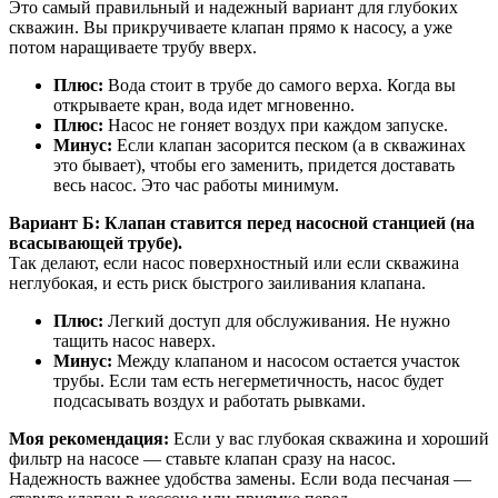
Это самый правильный и надежный вариант для глубоких
скважин. Вы прикручиваете клапан прямо к насосу, а уже
потом наращиваете трубу вверх.
Плюс:
Вода стоит в трубе до самого верха. Когда вы
открываете кран, вода идет мгновенно.
Плюс:
Насос не гоняет воздух при каждом запуске.
Минус:
Если клапан засорится песком (а в скважинах
это бывает), чтобы его заменить, придется доставать
весь насос. Это час работы минимум.
Вариант Б: Клапан ставится перед насосной станцией (на
всасывающей трубе).
Так делают, если насос поверхностный или если скважина
неглубокая, и есть риск быстрого заиливания клапана.
Плюс:
Легкий доступ для обслуживания. Не нужно
тащить насос наверх.
Минус:
Между клапаном и насосом остается участок
трубы. Если там есть негерметичность, насос будет
подсасывать воздух и работать рывками.
Моя рекомендация:
Если у вас глубокая скважина и хороший
фильтр на насосе — ставьте клапан сразу на насос.
Надежность важнее удобства замены. Если вода песчаная —