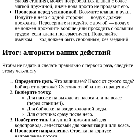
слабая станция), может потребоваться клапан с более
мягкой пружиной, иначе вода просто не продавит его.
Проверка перед установкой.
Возьмите клапан в руки.
Подуйте в него с одной стороны — воздух должен
проходить. Переверните и подуйте с другой — воздух
не должен проходить вообще (или проходить с большим
трудом, если клапан негерметичен). Пощелкайте
язычком — ход должен быть свободным, без заеданий.
Итог: алгоритм ваших действий
Чтобы не гадать и сделать правильно с первого раза, следуйте
этому чек-листу:
Определите цель.
Что защищаем? Насос от сухого хода?
Бойлер от перетока? Счетчик от обратного вращения?
Выберите точку.
Для насоса: на выходе из насоса или на всасе
(перед станцией).
Для бойлера: на входе холодной воды.
Для счетчика: сразу после него.
Подберите тип.
Латунный пружинный для
водопровода, лепестковый для канализации или всаса.
Проверьте направление.
Стрелка на корпусе =
направление потока.