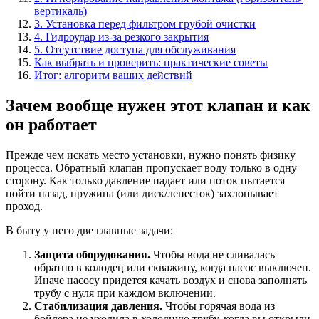
вертикаль)
3. Установка перед фильтром грубой очистки
4. Гидроудар из-за резкого закрытия
5. Отсутствие доступа для обслуживания
Как выбрать и проверить: практические советы
Итог: алгоритм ваших действий
Зачем вообще нужен этот клапан и как
он работает
Прежде чем искать место установки, нужно понять физику
процесса. Обратный клапан пропускает воду только в одну
сторону. Как только давление падает или поток пытается
пойти назад, пружина (или диск/лепесток) захлопывает
проход.
В быту у него две главные задачи:
Защита оборудования.
Чтобы вода не сливалась
обратно в колодец или скважину, когда насос выключен.
Иначе насосу придется качать воздух и снова заполнять
трубу с нуля при каждом включении.
Стабилизация давления.
Чтобы горячая вода из
бойлера не уходила в холодную трубу, когда вы открыли