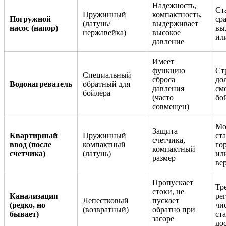
Надежность,
Ст
Пружинный
компактность,
Погружной
сра
(латунь/
выдерживает
насос (напор)
вы
нержавейка)
высокое
ил
давление
Имеет
функцию
Ст
Специальный
сброса
до
Водонагреватель
обратный для
давления
см
бойлера
(часто
бо
совмещен)
Мо
Защита
Квартирный
Пружинный
ст
счетчика,
ввод (после
компактный
го
компактный
счетчика)
(латунь)
ил
размер
ве
Пропускает
Тр
стоки, не
Канализация
ре
Лепестковый
пускает
(редко, но
чи
(возвратный)
обратно при
бывает)
ста
засоре
до