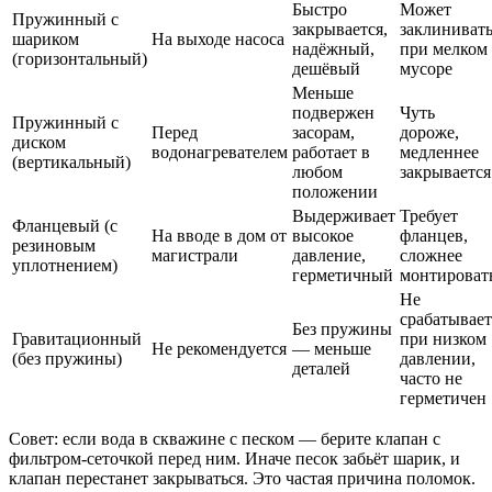
Быстро
Может
Пружинный с
закрывается,
заклиниват
шариком
На выходе насоса
надёжный,
при мелком
(горизонтальный)
дешёвый
мусоре
Меньше
подвержен
Чуть
Пружинный с
Перед
засорам,
дороже,
диском
водонагревателем
работает в
медленнее
(вертикальный)
любом
закрывается
положении
Выдерживает
Требует
Фланцевый (с
На вводе в дом от
высокое
фланцев,
резиновым
магистрали
давление,
сложнее
уплотнением)
герметичный
монтироват
Не
срабатывает
Без пружины
Гравитационный
при низком
Не рекомендуется
— меньше
(без пружины)
давлении,
деталей
часто не
герметичен
Совет: если вода в скважине с песком — берите клапан с
фильтром-сеточкой перед ним. Иначе песок забьёт шарик, и
клапан перестанет закрываться. Это частая причина поломок.