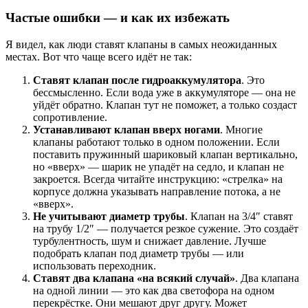
Частые ошибки — и как их избежать
Я видел, как люди ставят клапаны в самых неожиданных
местах. Вот что чаще всего идёт не так:
Ставят клапан после гидроаккумулятора
. Это
бессмысленно. Если вода уже в аккумуляторе — она не
уйдёт обратно. Клапан тут не поможет, а только создаст
сопротивление.
Устанавливают клапан вверх ногами
. Многие
клапаны работают только в одном положении. Если
поставить пружинный шариковый клапан вертикально,
но «вверх» — шарик не упадёт на седло, и клапан не
закроется. Всегда читайте инструкцию: «стрелка» на
корпусе должна указывать направление потока, а не
«вверх».
Не учитывают диаметр трубы
. Клапан на 3/4″ ставят
на трубу 1/2″ — получается резкое сужение. Это создаёт
турбулентность, шум и снижает давление. Лучше
подобрать клапан под диаметр трубы — или
использовать переходник.
Ставят два клапана «на всякий случай»
. Два клапана
на одной линии — это как два светофора на одном
перекрёстке. Они мешают друг другу. Может