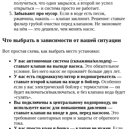
получиться, что один закрылся, а второй не успел
открыться — и система просто не работает.
Забывают про мусор
. Если в воде есть песок,
ржавчина, накипь — клапан заклинит. Решение: ставьте
фильтр грубой очистки перед клапаном. Не экономьте
на нём — это дешевле, чем менять насос.
Что выбрать в зависимости от вашей ситуации
Вот простая схема, как выбрать место установки:
У вас автономная система (скважина/колодец) —
ставьте клапан на выходе насоса.
Это обязательное
условие. Без него насос не проживёт больше двух лет.
У вас есть гидроаккумулятор и водонагреватель —
ставьте второй клапан на входе в бойлер.
Особенно
если у вас электрический бойлер с термостатом — он
будет включаться/выключаться, и без клапана вода будет
«гулять».
Вы подключены к центральному водопроводу, но
используете насос для повышения давления —
ставьте клапан на вводе в дом, перед насосом.
Это
требование санитарных норм и защиты от обратного
тока.
У вас просто кран и бочка — клапан не нужен.
Если