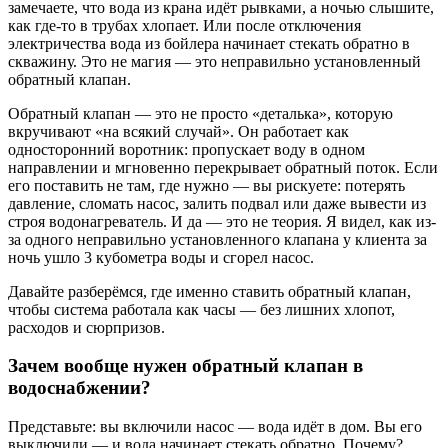
замечаете, что вода из крана идёт рывками, а ночью слышите,
как где-то в трубах хлопает. Или после отключения
электричества вода из бойлера начинает стекать обратно в
скважину. Это не магия — это неправильно установленный
обратный клапан.
Обратный клапан — это не просто «деталька», которую
вкручивают «на всякий случай». Он работает как
односторонний воротник: пропускает воду в одном
направлении и мгновенно перекрывает обратный поток. Если
его поставить не там, где нужно — вы рискуете: потерять
давление, сломать насос, залить подвал или даже вывести из
строя водонагреватель. И да — это не теория. Я видел, как из-
за одного неправильно установленного клапана у клиента за
ночь ушло 3 кубометра воды и сгорел насос.
Давайте разберёмся, где именно ставить обратный клапан,
чтобы система работала как часы — без лишних хлопот,
расходов и сюрпризов.
Зачем вообще нужен обратный клапан в
водоснабжении?
Представьте: вы включили насос — вода идёт в дом. Вы его
выключили — и вода начинает стекать обратно. Почему?