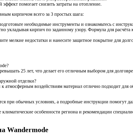
эффект помогает снизить затраты на отопление.
ивным кирпичом всего за 3 простых шага:
одготовьте необходимые инструменты и ознакомьтесь с инструк
тно укладывая кирпич по заданному узору. Формула для расчёта 
ните мелкие недостатки и нанесите защитное покрытие для долг
ode?
евышать 25 лет, что делает его отличным выбором для долговр
аружной отделки?
и к атмосферным воздействиям материал отлично подходит для о
ся при обычных условиях, а подробные инструкции помогут да
 климатические особенности региона и рекомендации специалис
ча Wandermode