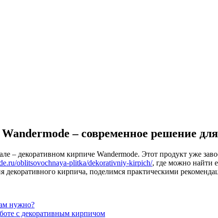
Wandermode – современное решение для
ле – декоративном кирпиче Wandermode. Этот продукт уже заво
e.ru/oblitsovochnaya-plitka/dekorativniy-kirpich/
, где можно найти
ия декоративного кирпича, поделимся практическими рекоменда
вам нужно?
аботе с декоративным кирпичом