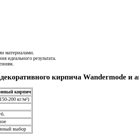
ми материалами.
я идеального результата.
ениям.
 декоративного кирпича Wandermode и 
онный кирпич
150-200 кг/м²)
уб.
ное
нный выбор