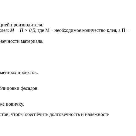
цией производителя.
клея:
М = П × 0,5
, где М – необходимое количество клея, а П –
овечности материала.
еменных проектов.
блицовки фасадов.
же новичку.
тов, чтобы обеспечить долговечность и надёжность