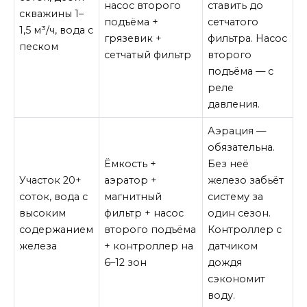
насос второго
ставить до
скважины 1–
подъёма +
сетчатого
1,5 м³/ч, вода с
грязевик +
фильтра. Насос
песком
сетчатый фильтр
второго
подъёма — с
реле
давления.
Аэрация —
обязательна.
Ёмкость +
Без неё
Участок 20+
аэратор +
железо забьёт
соток, вода с
магнитный
систему за
высоким
фильтр + насос
один сезон.
содержанием
второго подъёма
Контроллер с
железа
+ контроллер на
датчиком
6–12 зон
дождя
сэкономит
воду.