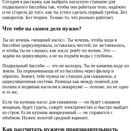
Сегодня я расскажу, как выбрать насосную станцию для
подвального бассейна так, чтобы она работала тихо, надёжно
и не сгорела до того, как ты успел сделать первый гребок. Без
наворотов. Без теории. Только то, что реально работает.
Что тебе на самом деле нужно?
Ты не хочешь «мощный насос». Ты хочешь, чтобы вода в
бассейне циркулировала, оставалась чистой, не застаивалась,
и чтобы ты не слышал, как насос ревёт по ночам. Это —
задача на циркуляцию, а не на подъём воды с глубины.
Подвальный бассейн — это не колодец. Ты не качаешь воду из
земли. Ты перекачиваешь её из бассейна через фильтр и
обратно. Значит, тебе нужна не станция для скважины, а
циркуляционная система. Разница как между помпой для
полива и водяным насосом в аквариуме — похоже, но не одно
и то же.
Если ты купишь насос для скважины — он будет слишком
мощным, будет гудеть, сожрёт электричество и быстро выйдет
из строя. Если купишь аквариумный — не справится с
объёмом. Нужен золотой средний вариант.
Как рассчитать нужную производительность