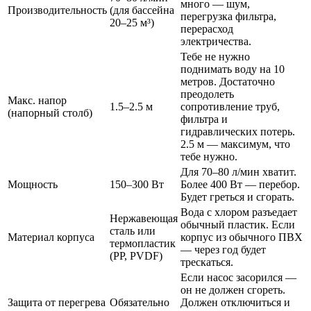
много — шум,
Производительность
(для бассейна
перегрузка фильтра,
20–25 м³)
перерасход
электричества.
Тебе не нужно
поднимать воду на 10
метров. Достаточно
преодолеть
Макс. напор
1.5–2.5 м
сопротивление труб,
(напорный столб)
фильтра и
гидравлических потерь.
2.5 м — максимум, что
тебе нужно.
Для 70–80 л/мин хватит.
Мощность
150–300 Вт
Более 400 Вт — перебор.
Будет греться и сгорать.
Вода с хлором разъедает
Нержавеющая
обычный пластик. Если
сталь или
Материал корпуса
корпус из обычного ПВХ
термопластик
— через год будет
(PP, PVDF)
трескаться.
Если насос засорился —
он не должен сгореть.
Защита от перегрева
Обязательно
Должен отключиться и