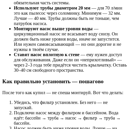
обязательная часть системы.
Используют трубы диаметром 20 мм
— для 70 л/мин
это как пылесос через соломинку. Минимум — 32 мм.
Лучше — 40 мм. Трубы должны быть не тоньше, чем
патрубок насоса.
Монтируют насос выше уровня воды
—
циркуляционный насос не всасывает воду снизу. Он
должен быть ниже уровня воды, иначе не запустится.
Или нужен самовсасывающий — но они дорогие и не
нужны в твоём случае.
Ставят насос вплотную к стене
— ему нужен доступ
для обслуживания. Даже если он «неприхотливый» —
через 2–3 года тебе придётся чистить крыльчатку. Оставь
30–40 см свободного пространства.
Как правильно установить — пошагово
После того как купил — не спеша монтируй. Вот что делать:
Убедись, что фильтр установлен. Без него — не
запускай.
Подключи насос между фильтром и бассейном. Вода
идёт: бассейн → труба → насос → фильтр → труба →
бассейн.
Насос должен быть ниже уровня воды. Лучше — на