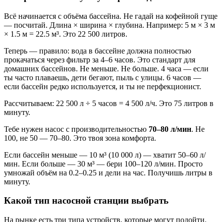
Всё начинается с объёма бассейна. Не гадай на кофейной гуще
— посчитай. Длина × ширина × глубина. Например: 5 м × 3 м
× 1.5 м = 22.5 м³. Это 22 500 литров.
Теперь — правило: вода в бассейне должна полностью
прокачаться через фильтр за 4–6 часов. Это стандарт для
домашних бассейнов. Не меньше. Не больше. 4 часа — если
ты часто плаваешь, дети бегают, пыль с улицы. 6 часов —
если бассейн редко используется, и ты не перфекционист.
Рассчитываем: 22 500 л ÷ 5 часов = 4 500 л/ч. Это 75 литров в
минуту.
Тебе нужен насос с производительностью
70–80 л/мин
. Не
100, не 50 — 70–80. Это твоя зона комфорта.
Если бассейн меньше — 10 м³ (10 000 л) — хватит 50–60 л/
мин. Если больше — 30 м³ — бери 100–120 л/мин. Просто
умножай объём на 0.2–0.25 и дели на час. Получишь литры в
минуту.
Какой тип насосной станции выбрать
На рынке есть три типа устройств, которые могут подойти.