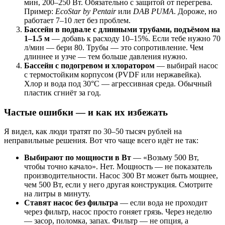
мин, 200–250 Вт. Обязательно с защитой от перегрева.
Пример:
EcoStar by Pentair
или
DAB PUMA
. Дороже, но
работает 7–10 лет без проблем.
Бассейн в подвале с длинными трубами, подъёмом на
1–1.5 м
— добавь к расходу 10–15%. Если тебе нужно 70
л/мин — бери 80. Трубы — это сопротивление. Чем
длиннее и узче — тем больше давления нужно.
Бассейн с подогревом и хлоратором
— выбирай насос
с термостойким корпусом (PVDF или нержавейка).
Хлор и вода под 30°C — агрессивная среда. Обычный
пластик сгниёт за год.
Частые ошибки — и как их избежать
Я видел, как люди тратят по 30–50 тысяч рублей на
неправильные решения. Вот что чаще всего идёт не так:
Выбирают по мощности в Вт
— «Возьму 500 Вт,
чтобы точно качало». Нет. Мощность — не показатель
производительности. Насос 300 Вт может быть мощнее,
чем 500 Вт, если у него другая конструкция. Смотрите
на литры в минуту.
Ставят насос без фильтра
— если вода не проходит
через фильтр, насос просто гоняет грязь. Через неделю
— засор, поломка, запах. Фильтр — не опция, а