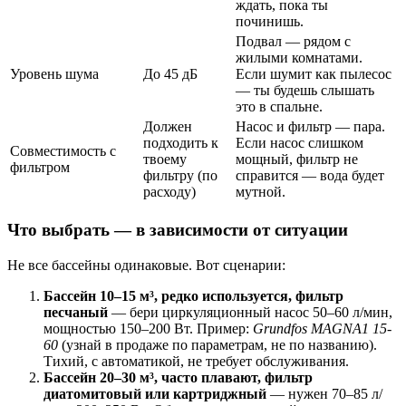
ждать, пока ты
починишь.
Подвал — рядом с
жилыми комнатами.
Уровень шума
До 45 дБ
Если шумит как пылесос
— ты будешь слышать
это в спальне.
Должен
Насос и фильтр — пара.
подходить к
Если насос слишком
Совместимость с
твоему
мощный, фильтр не
фильтром
фильтру (по
справится — вода будет
расходу)
мутной.
Что выбрать — в зависимости от ситуации
Не все бассейны одинаковые. Вот сценарии:
Бассейн 10–15 м³, редко используется, фильтр
песчаный
— бери циркуляционный насос 50–60 л/мин,
мощностью 150–200 Вт. Пример:
Grundfos MAGNA1 15-
60
(узнай в продаже по параметрам, не по названию).
Тихий, с автоматикой, не требует обслуживания.
Бассейн 20–30 м³, часто плавают, фильтр
диатомитовый или картриджный
— нужен 70–85 л/