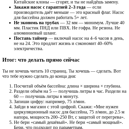
Китайские клоны — сгорят, и ты не найдёшь замену.
Закажи насос с гарантией 2–3 года
— если
производитель даёт меньше — это красный флаг. Насос
для бассейна должен работать 5+ лет.
Не экономь на трубах
— 32 мм — минимум. Лучше 40
мм. Пластик ПНД или ПВХ. Не гофра. Не резина. Не
алюминиевый шланг.
Поставь таймер
— включай насос на 4–6 часов в день,
не на 24. Это продлит жизнь и сэкономит 40–60%
электричества.
Итог: что делать прямо сейчас
Ты не хочешь читать 10 страниц. Ты хочешь — сделать. Вот
что тебе нужно сделать до конца дня:
Посчитай объём бассейна: длина × ширина × глубина.
Раздели объём на 5 — получишь литры в час. Раздели на
60 — получишь литры в минуту.
Запиши цифру: например, 75 л/мин.
Зайди в магазин с этой цифрой. Скажи: «Мне нужен
циркуляционный насос для бассейна, 75 л/мин, до 2.5 м
напора, мощность 200–250 Вт, с защитой от перегрева».
Не бери «самый дешёвый». Не бери «самый мощный».
Бери, что подходит по параметрам.