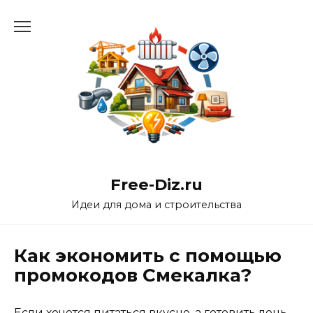
Перейти
к
содержанию
Free-Diz.ru
Идеи для дома и строительства
Как экономить с помощью
промокодов Смекалка?
Если хочется питаться вкусно, а готовить лень