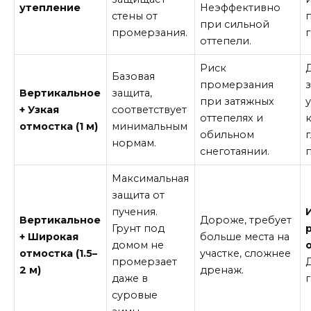
утепление
Неэффективно
стены от
при сильной
промерзания.
оттепели.
Риск
Базовая
промерзания
Вертикальное
защита,
при затяжных
+ Узкая
соответствует
оттепелях и
отмостка (1 м)
минимальным
обильном
нормам.
снеготаянии.
Максимальная
защита от
пучения.
Вертикальное
Дороже, требует
Грунт под
+ Широкая
больше места на
домом не
отмостка (1.5–
участке, сложнее
промерзает
2 м)
дренаж.
даже в
суровые