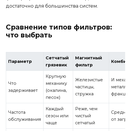
достаточно для большинства систем.
Сравнение типов фильтров:
что выбрать
Сетчатый
Магнитный
Параметр
Комбин
грязевик
фильтр
Крупную
Железистые
И механи
Что
механику
частицы,
металли
задерживает
(окалина,
стружка
фракци
песок)
Каждый
Реже, чем
Частота
Средняя
сезон или
чистый
обслуживания
от загря
чаще
сетчатый