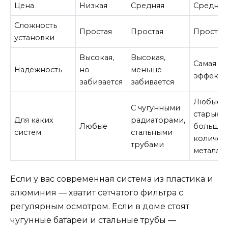
Цена
Низкая
Средняя
Средняя
Сложность
Простая
Простая
Простая
установки
Высокая,
Высокая,
Самая в
Надёжность
но
меньше
эффекти
забивается
забивается
Любые, 
С чугунными
старые с
Для каких
радиаторами,
Любые
больши
систем
стальными
количес
трубами
металла
Если у вас современная система из пластика и
алюминия — хватит сетчатого фильтра с
регулярным осмотром. Если в доме стоят
чугунные батареи и стальные трубы —