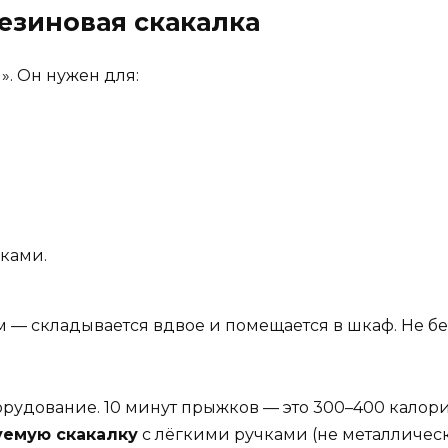
резиновая скакалка
. Он нужен для:
ками.
см — складывается вдвое и помещается в шкаф. Не 
рудование. 10 минут прыжков — это 300–400 калор
уемую скакалку
с лёгкими ручками (не металлическ