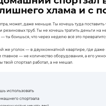
домашний спортзал 
 лишнего хлама и с п
етра, может, даже меньше. Ты хочешь туда поставить ч
и резиновых труб. Ты не хочешь тратить деньги на н
а — ты боишься, что через неделю всё это превратит
акой же уголок — в двухкомнатной квартире, где даже
е главное — не количество оборудования, а его умно
бы твой спортзал работал, а не мешал.
ешь использовать
домашнего спортзала
 возможностью менять вес)