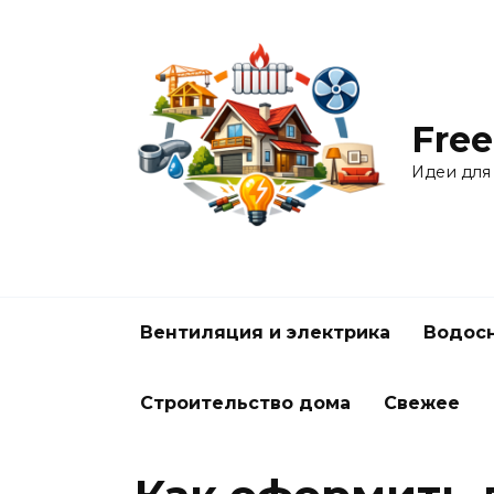
Перейти
к
содержанию
Free
Идеи для
Вентиляция и электрика
Водосн
Строительство дома
Свежее