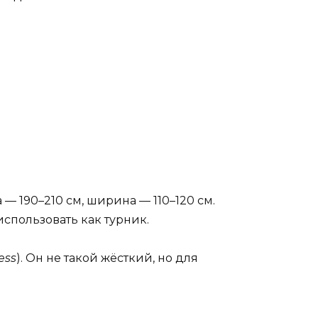
а — 190–210 см, ширина — 110–120 см.
 использовать как турник.
ess
). Он не такой жёсткий, но для