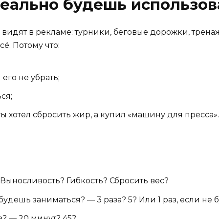
реально будешь использов
о видят в рекламе: турники, беговые дорожки, трена
ё. Потому что:
его не убрать;
ся;
ы хотел сбросить жир, а купил «машину для пресса».
 Выносливость? Гибкость? Сбросить вес?
будешь заниматься? — 3 раза? 5? Или 1 раз, если не
з? — 20 минут? 45?