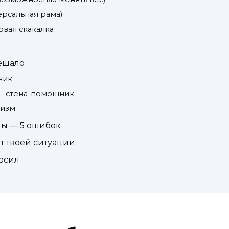
версальная рама)
овая скакалка
мешало
ник
у — стена-помощник
лизм
лы — 5 ошибок
от твоей ситуации
росил