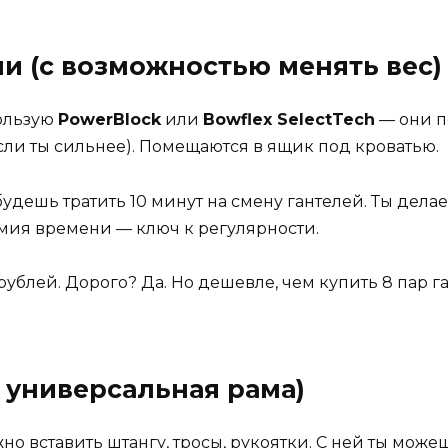
ли (с возможностью менять вес)
пользую
PowerBlock
или
Bowflex SelectTech
— они п
г, если ты сильнее). Помещаются в ящик под кроватью.
будешь тратить 10 минут на смену гантелей. Ты делае
омия времени — ключ к регулярности.
 рублей. Дорого? Да. Но дешевле, чем купить 8 пар г
и универсальная рама)
жно вставить штангу, тросы, рукоятки. С ней ты може