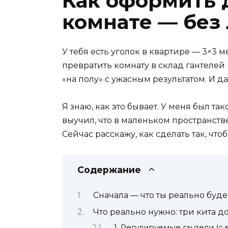
Как оформить 
комнате — без
У тебя есть уголок в квартире — 3×3 м
превратить комнату в склад гантелей 
«на полу» с ужасным результатом. И д
Я знаю, как это бывает. У меня был т
выучил, что в маленьком пространств
Сейчас расскажу, как сделать так, что
Содержание
Сначала — что ты реально буд
Что реально нужно: три кита 
1. Регулируемые гантели (с