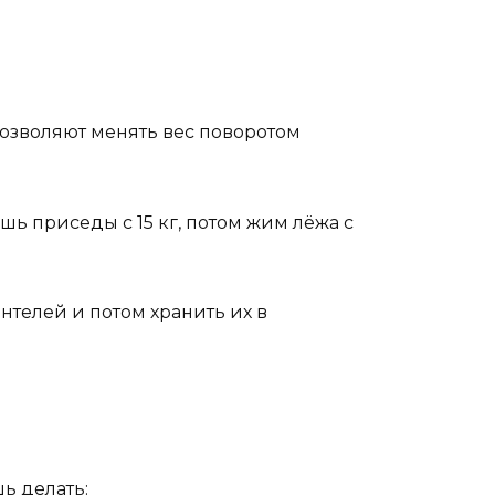
озволяют менять вес поворотом
шь приседы с 15 кг, потом жим лёжа с
антелей и потом хранить их в
шь делать: