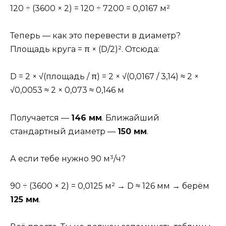
120 ÷ (3600 × 2) = 120 ÷ 7200 = 0,0167 м²
Теперь — как это перевести в диаметр?
Площадь круга = π × (D/2)². Отсюда:
D = 2 × √(площадь / π) = 2 × √(0,0167 / 3,14) ≈ 2 ×
√0,0053 ≈ 2 × 0,073 ≈ 0,146 м
Получается —
146 мм
. Ближайший
стандартный диаметр —
150 мм
.
А если тебе нужно 90 м³/ч?
90 ÷ (3600 × 2) = 0,0125 м² → D ≈ 126 мм → берём
125 мм
.