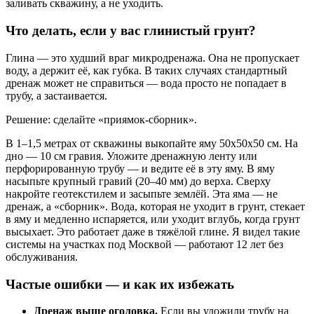
заливать скважину, а не уходить.
Что делать, если у вас глинистый грунт?
Глина — это худший враг микродренажа. Она не пропускает
воду, а держит её, как губка. В таких случаях стандартный
дренаж может не справиться — вода просто не попадает в
трубу, а застаивается.
Решение: сделайте «приямок-сборник».
В 1–1,5 метрах от скважины выкопайте яму 50х50х50 см. На
дно — 10 см гравия. Уложите дренажную ленту или
перфорированную трубу — и ведите её в эту яму. В яму
насыпьте крупный гравий (20–40 мм) до верха. Сверху
накройте геотекстилем и засыпьте землёй. Эта яма — не
дренаж, а «сборник». Вода, которая не уходит в грунт, стекает
в яму и медленно испаряется, или уходит вглубь, когда грунт
высыхает. Это работает даже в тяжёлой глине. Я видел такие
системы на участках под Москвой — работают 12 лет без
обслуживания.
Частые ошибки — и как их избежать
Дренаж выше оголовка.
Если вы уложили трубу на