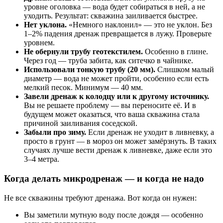
уровне оголовка — вода будет собираться в ней, а не
уходить. Результат: скважина заиливается быстрее.
Нет уклона.
«Немного наклонил» — это не уклон. Без
1–2% падения дренаж превращается в лужу. Проверьте
уровнем.
Не обернули трубу геотекстилем.
Особенно в глине.
Через год — труба забита, как ситечко в чайнике.
Использовали тонкую трубу (20 мм).
Слишком малый
диаметр — вода не может пройти, особенно если есть
мелкий песок. Минимум — 40 мм.
Завели дренаж к колодцу или к другому источнику.
Вы не решаете проблему — вы переносите её. И в
будущем может оказаться, что ваша скважина стала
причиной заиливания соседской.
Забыли про зиму.
Если дренаж не уходит в ливневку, а
просто в грунт — в мороз он может замёрзнуть. В таких
случаях лучше вести дренаж к ливневке, даже если это
3–4 метра.
Когда делать микродренаж — и когда не надо
Не все скважины требуют дренажа. Вот когда он нужен:
Вы заметили мутную воду после дождя — особенно