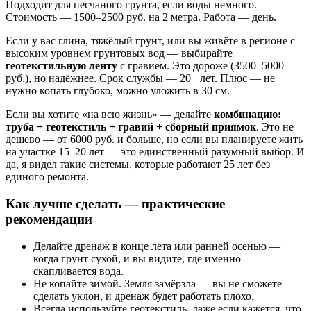
Подходит для песчаного грунта, если воды немного.
Стоимость — 1500–2500 руб. на 2 метра. Работа — день.
Если у вас глина, тяжёлый грунт, или вы живёте в регионе с
высоким уровнем грунтовых вод — выбирайте
геотекстильную ленту
с гравием. Это дороже (3500–5000
руб.), но надёжнее. Срок службы — 20+ лет. Плюс — не
нужно копать глубоко, можно уложить в 30 см.
Если вы хотите «на всю жизнь» — делайте
комбинацию:
труба + геотекстиль + гравий + сборный приямок
. Это не
дешево — от 6000 руб. и больше, но если вы планируете жить
на участке 15–20 лет — это единственный разумный выбор. И
да, я видел такие системы, которые работают 25 лет без
единого ремонта.
Как лучше сделать — практические
рекомендации
Делайте дренаж в конце лета или ранней осенью —
когда грунт сухой, и вы видите, где именно
скапливается вода.
Не копайте зимой. Земля замёрзла — вы не сможете
сделать уклон, и дренаж будет работать плохо.
Всегда используйте геотекстиль, даже если кажется, что