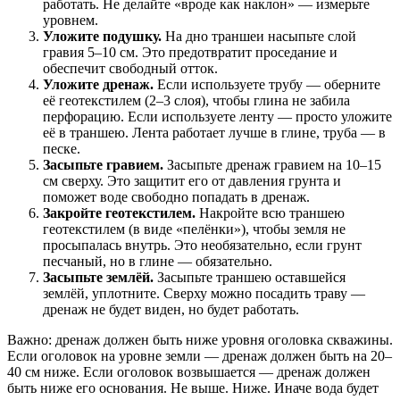
работать. Не делайте «вроде как наклон» — измерьте
уровнем.
Уложите подушку.
На дно траншеи насыпьте слой
гравия 5–10 см. Это предотвратит проседание и
обеспечит свободный отток.
Уложите дренаж.
Если используете трубу — оберните
её геотекстилем (2–3 слоя), чтобы глина не забила
перфорацию. Если используете ленту — просто уложите
её в траншею. Лента работает лучше в глине, труба — в
песке.
Засыпьте гравием.
Засыпьте дренаж гравием на 10–15
см сверху. Это защитит его от давления грунта и
поможет воде свободно попадать в дренаж.
Закройте геотекстилем.
Накройте всю траншею
геотекстилем (в виде «пелёнки»), чтобы земля не
просыпалась внутрь. Это необязательно, если грунт
песчаный, но в глине — обязательно.
Засыпьте землёй.
Засыпьте траншею оставшейся
землёй, уплотните. Сверху можно посадить траву —
дренаж не будет виден, но будет работать.
Важно: дренаж должен быть ниже уровня оголовка скважины.
Если оголовок на уровне земли — дренаж должен быть на 20–
40 см ниже. Если оголовок возвышается — дренаж должен
быть ниже его основания. Не выше. Ниже. Иначе вода будет