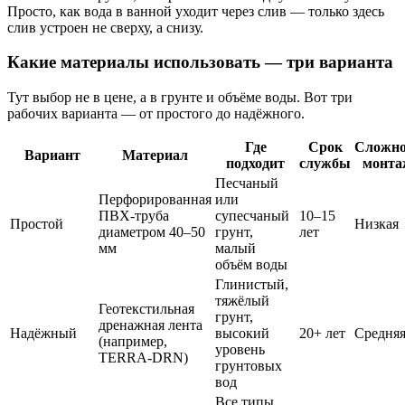
Просто, как вода в ванной уходит через слив — только здесь
слив устроен не сверху, а снизу.
Какие материалы использовать — три варианта
Тут выбор не в цене, а в грунте и объёме воды. Вот три
рабочих варианта — от простого до надёжного.
Где
Срок
Сложно
Вариант
Материал
подходит
службы
монта
Песчаный
Перфорированная
или
ПВХ-труба
супесчаный
10–15
Простой
Низкая
диаметром 40–50
грунт,
лет
мм
малый
объём воды
Глинистый,
тяжёлый
Геотекстильная
грунт,
дренажная лента
Надёжный
высокий
20+ лет
Средня
(например,
уровень
TERRA-DRN)
грунтовых
вод
Все типы