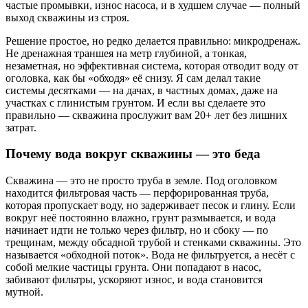
частые промывки, износ насоса, и в худшем случае — полный
выход скважины из строя.
Решение простое, но редко делается правильно: микродренаж.
Не дренажная траншея на метр глубиной, а тонкая,
незаметная, но эффективная система, которая отводит воду от
оголовка, как бы «обходя» её снизу. Я сам делал такие
системы десятками — на дачах, в частных домах, даже на
участках с глинистым грунтом. И если вы сделаете это
правильно — скважина прослужит вам 20+ лет без лишних
затрат.
Почему вода вокруг скважины — это беда
Скважина — это не просто труба в земле. Под оголовком
находится фильтровая часть — перфорированная труба,
которая пропускает воду, но задерживает песок и глину. Если
вокруг неё постоянно влажно, грунт размывается, и вода
начинает идти не только через фильтр, но и сбоку — по
трещинам, между обсадной трубой и стенками скважины. Это
называется «обходной поток». Вода не фильтруется, а несёт с
собой мелкие частицы грунта. Они попадают в насос,
забивают фильтры, ускоряют износ, и вода становится
мутной.