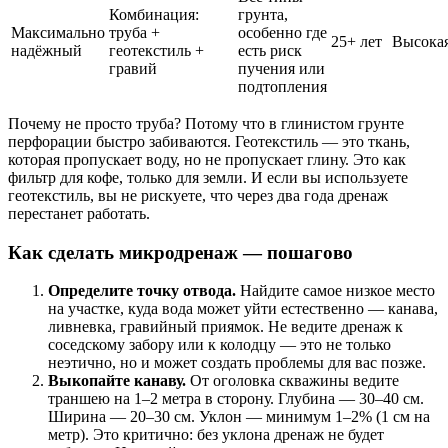
Комбинация:
грунта,
Максимально
труба +
особенно где
25+ лет
Высока
надёжный
геотекстиль +
есть риск
гравий
пучения или
подтопления
Почему не просто труба? Потому что в глинистом грунте
перфорации быстро забиваются. Геотекстиль — это ткань,
которая пропускает воду, но не пропускает глину. Это как
фильтр для кофе, только для земли. И если вы используете
геотекстиль, вы не рискуете, что через два года дренаж
перестанет работать.
Как сделать микродренаж — пошагово
Определите точку отвода.
Найдите самое низкое место
на участке, куда вода может уйти естественно — канава,
ливневка, гравийный приямок. Не ведите дренаж к
соседскому забору или к колодцу — это не только
неэтично, но и может создать проблемы для вас позже.
Выкопайте канаву.
От оголовка скважины ведите
траншею на 1–2 метра в сторону. Глубина — 30–40 см.
Ширина — 20–30 см. Уклон — минимум 1–2% (1 см на
метр). Это критично: без уклона дренаж не будет