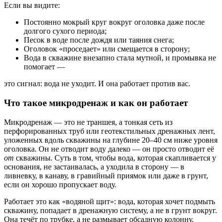
Если вы видите:
Постоянно мокрый круг вокруг оголовка даже после
долгого сухого периода;
Песок в воде после дождя или таяния снега;
Оголовок «проседает» или смещается в сторону;
Вода в скважине внезапно стала мутной, и промывка не
помогает —
это сигнал: вода не уходит. И она работает против вас.
Что такое микродренаж и как он работает
Микродренаж — это не траншея, а тонкая сеть из
перфорированных труб или геотекстильных дренажных лент,
уложенных вдоль скважины на глубине 20–40 см ниже уровня
оголовка. Он не отводит воду далеко — он просто отводит её
от
скважины. Суть в том, чтобы вода, которая скапливается у
основания, не застаивалась, а уходила в сторону — в
ливневку, в канаву, в гравийный приямок или даже в грунт,
если он хорошо пропускает воду.
Работает это как «водяной щит»: вода, которая хочет подмыть
скважину, попадает в дренажную систему, а не в грунт вокруг.
Она течёт по трубке, а не размывает обсадную колонну.