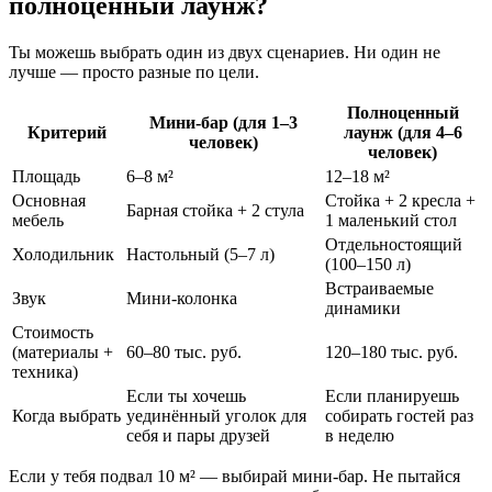
полноценный лаунж?
Ты можешь выбрать один из двух сценариев. Ни один не
лучше — просто разные по цели.
Полноценный
Мини-бар (для 1–3
Критерий
лаунж (для 4–6
человек)
человек)
Площадь
6–8 м²
12–18 м²
Основная
Стойка + 2 кресла +
Барная стойка + 2 стула
мебель
1 маленький стол
Отдельностоящий
Холодильник
Настольный (5–7 л)
(100–150 л)
Встраиваемые
Звук
Мини-колонка
динамики
Стоимость
(материалы +
60–80 тыс. руб.
120–180 тыс. руб.
техника)
Если ты хочешь
Если планируешь
Когда выбрать
уединённый уголок для
собирать гостей раз
себя и пары друзей
в неделю
Если у тебя подвал 10 м² — выбирай мини-бар. Не пытайся