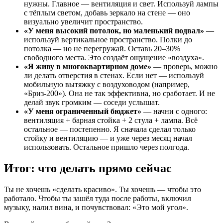
нужны. Главное — вентиляция и свет. Используй лампы
с тёплым светом, добавь зеркало на стене — оно
визуально увеличит пространство.
«У меня высокий потолок, но маленький подвал»
—
используй вертикальное пространство. Полки до
потолка — но не перегружай. Оставь 20–30%
свободного места. Это создаёт ощущение «воздуха».
«Я живу в многоквартирном доме»
— проверь, можно
ли делать отверстия в стенах. Если нет — используй
мобильную вытяжку с воздуховодом (например,
«Бриз-200»). Она не так эффективна, но сработает. И не
делай звук громким — соседи услышат.
«У меня ограниченный бюджет»
— начни с одного:
вентиляция + барная стойка + 2 стула + лампа. Всё
остальное — постепенно. Я сначала сделал только
стойку и вентиляцию — и уже через месяц начал
использовать. Остальное пришло через полгода.
Итог: что делать прямо сейчас
Ты не хочешь «сделать красиво». Ты хочешь — чтобы это
работало. Чтобы ты зашёл туда после работы, включил
музыку, налил вина, и почувствовал: «Это мой угол».