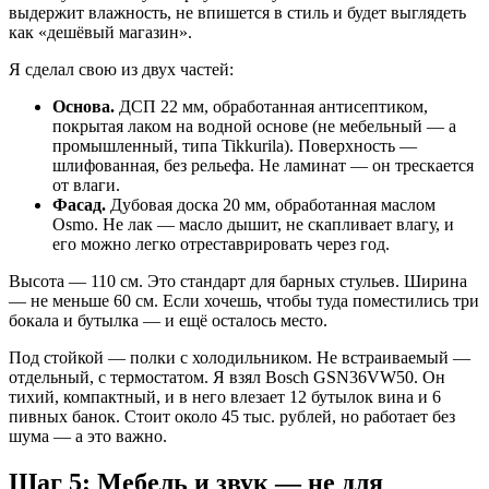
выдержит влажность, не впишется в стиль и будет выглядеть
как «дешёвый магазин».
Я сделал свою из двух частей:
Основа.
ДСП 22 мм, обработанная антисептиком,
покрытая лаком на водной основе (не мебельный — а
промышленный, типа Tikkurila). Поверхность —
шлифованная, без рельефа. Не ламинат — он трескается
от влаги.
Фасад.
Дубовая доска 20 мм, обработанная маслом
Osmo. Не лак — масло дышит, не скапливает влагу, и
его можно легко отреставрировать через год.
Высота — 110 см. Это стандарт для барных стульев. Ширина
— не меньше 60 см. Если хочешь, чтобы туда поместились три
бокала и бутылка — и ещё осталось место.
Под стойкой — полки с холодильником. Не встраиваемый —
отдельный, с термостатом. Я взял Bosch GSN36VW50. Он
тихий, компактный, и в него влезает 12 бутылок вина и 6
пивных банок. Стоит около 45 тыс. рублей, но работает без
шума — а это важно.
Шаг 5: Мебель и звук — не для