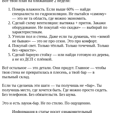
Вот твой план на ближайшие 2 недели:
Померь влажность. Если выше 60% — найди
специалиста по гидроизоляции. Не пытайся «самому»
— это не та область, где можно экономить.
Сделай схему вентиляции: вытяжка + приток. Закажи
оборудование. Не покупай «по скидке» — выбирай по
характеристикам.
Утепли пол и стены. Даже если ты думаешь, что «зимой
не бываю» — это не про сезон. Это про комфорт.
Покупай свет. Только тёплый. Только точечный. Только
без «яркости».
Сделай барную стойку — или найди готовую из дерева,
а не из ДСП с плёнкой.
Всё остальное — это детали. Они придут. Главное — чтобы
твоя стена не превратилась в плесень, а твой бар — в
пыльный склад.
Если ты сделаешь эти шаги — ты получишь не «бар». Ты
получишь место, где хочется быть. Где можно просто сидеть.
Без телефонов. Без обязательств. Без шума.
Это и есть лаунж-бар. Не по стилю. По ощущению.
Информация в статье носит ознакомительный