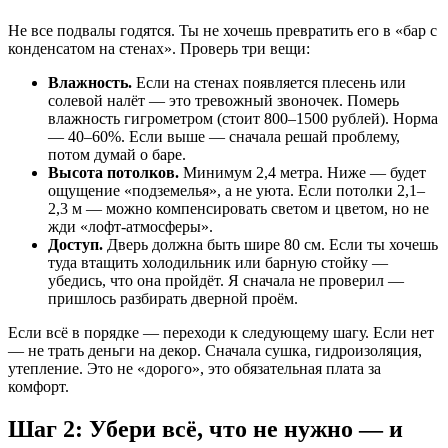
Не все подвалы годятся. Ты не хочешь превратить его в «бар с
конденсатом на стенах». Проверь три вещи:
Влажность.
Если на стенах появляется плесень или
солевой налёт — это тревожный звоночек. Померь
влажность гигрометром (стоит 800–1500 рублей). Норма
— 40–60%. Если выше — сначала решай проблему,
потом думай о баре.
Высота потолков.
Минимум 2,4 метра. Ниже — будет
ощущение «подземелья», а не уюта. Если потолки 2,1–
2,3 м — можно компенсировать светом и цветом, но не
жди «лофт-атмосферы».
Доступ.
Дверь должна быть шире 80 см. Если ты хочешь
туда втащить холодильник или барную стойку —
убедись, что она пройдёт. Я сначала не проверил —
пришлось разбирать дверной проём.
Если всё в порядке — переходи к следующему шагу. Если нет
— не трать деньги на декор. Сначала сушка, гидроизоляция,
утепление. Это не «дорого», это обязательная плата за
комфорт.
Шаг 2: Убери всё, что не нужно — и