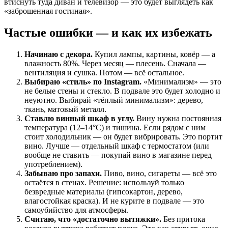
втиснуть туда диван и телевизор — это будет выглядеть как
«заброшенная гостиная».
Частые ошибки — и как их избежать
Начинаю с декора.
Купил лампы, картины, ковёр — а
влажность 80%. Через месяц — плесень. Сначала —
вентиляция и сушка. Потом — всё остальное.
Выбираю «стиль» по Instagram.
«Минимализм» — это
не белые стены и стекло. В подвале это будет холодно и
неуютно. Выбирай «тёплый минимализм»: дерево,
ткань, матовый металл.
Ставлю винный шкаф в углу.
Вину нужна постоянная
температура (12–14°C) и тишина. Если рядом с ним
стоит холодильник — он будет вибрировать. Это портит
вино. Лучше — отдельный шкаф с термостатом (или
вообще не ставить — покупай вино в магазине перед
употреблением).
Забываю про запахи.
Пиво, вино, сигареты — всё это
остаётся в стенах. Решение: используй только
безвредные материалы (гипсокартон, дерево,
влагостойкая краска). И не курите в подвале — это
самоубийство для атмосферы.
Считаю, что «достаточно вытяжки».
Без притока