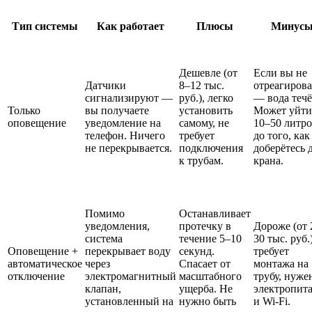
Тип системы
Как работает
Плюсы
Минус
Дешевле (от
Если вы не
Датчики
8–12 тыс.
отреагиров
сигнализируют —
руб.), легко
— вода течё
Только
вы получаете
установить
Может уйти
оповещение
уведомление на
самому, не
10–50 литр
телефон. Ничего
требует
до того, как
не перекрывается.
подключения
доберётесь 
к трубам.
крана.
Помимо
Останавливает
уведомления,
протечку в
Дороже (от 
система
течение 5–10
30 тыс. руб.)
Оповещение +
перекрывает воду
секунд.
требует
автоматическое
через
Спасает от
монтажа на
отключение
электромагнитный
масштабного
трубу, нуже
клапан,
ущерба. Не
электропит
установленный на
нужно быть
и Wi-Fi.