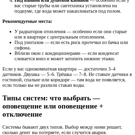
Под ванной или душевой кабиной
— особенно если у
вас старые трубы или сантехника установлена на
подиуме, где вода может накапливаться под полом.
Рекомендуемые места:
У радиаторов отопления — особенно если они старые
или в квартире с центральным отоплением.
Под унитазом — если есть риск протечки из бачка или
сифона.
Вблизи окон с кондиционерами — если конденсат
сливается вниз и может затопить нижние этажи.
Если у вас однокомнатная квартира — достаточно 3–4
датчиков. Двушка — 5–6. Трёшка — 7–8. Не ставьте датчики в
гостиной, спальне или коридоре — там вода не появляется,
если только вы не разлили стакан воды.
Типы систем: что выбрать —
оповещение или оповещение +
отключение
Системы бывают двух типов. Выбор между ними решает,
сколько денег вы потеряете, если случится авария.