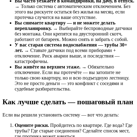
Вы часто уезжаете в командировки, на дачу, в отпуск.
→ Только система с автоматическим отключением. Без
этого вы рискуете остаться без жилья на месяц, если
протечка случится на ваше отсутствие.
Вы снимаете квартиру — и не можете делать
перепланировку.
→ Выбирайте беспроводные датчики
без монтажа. Они крепятся на двусторонний скотч,
работают от батареек. Можно снять и забрать с собой.
У вас старая система водоснабжения — трубы 30+
лет.
→ Ставьте датчики под всеми приборами +
отключение. Риск аварии выше, и последствия —
катастрофичны.
Вы живёте на верхнем этаже.
→ Обязательно
отключение. Если вы протечёте — вы затопите не
только свою квартиру, но и всю подъездную лестницу.
Это не просто деньги — это конфликт с соседями и
судебные разбирательства.
Как лучше сделать — пошаговый план
Если вы решили установить систему — вот что делать:
Оцените риски.
Пройдитесь по квартире. Где вода? Где
трубы? Где старые соединения? Сделайте список мест,
где протечка может начаться.