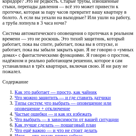
коридоре? Это не редкость. Старые трубы, изношенные
стыки, перепады давления — всё это может привести к
протечке, которая за пару часов превратит вашу квартиру в
болото. А если вы уехали на выходные? Или ушли на работу,
а труба лопнула в 3 часа ночи?
Система автоматического оповещения о протечках в реальном
времени — это не роскошь. Это тихий защитник, который
работает, пока вы спите, работает, пока вы в отпуске, и
работает, пока вы забыли закрыть кран. Я не говорю о «умных
домах» с фантастическими функциями. Я говорю о простом,
надёжном и реально работающем решении, которое я сам
устанавливал в трёх квартирах, включая свою. И ни разу не
пожалел.
Содержание
Как это работает — просто, как чайник
Что можно защитить — и где ставить датчики
Типы систем: что выбрать — оповещение или
оповещение + отключение
Частые ошибки — и как их избежать
Что выбрать — в зависимости от вашей ситуации
Как лучше сделать — пошаговый план
Что ещё важно — и что не стоит делать
Итог — что делать прямо сейчас