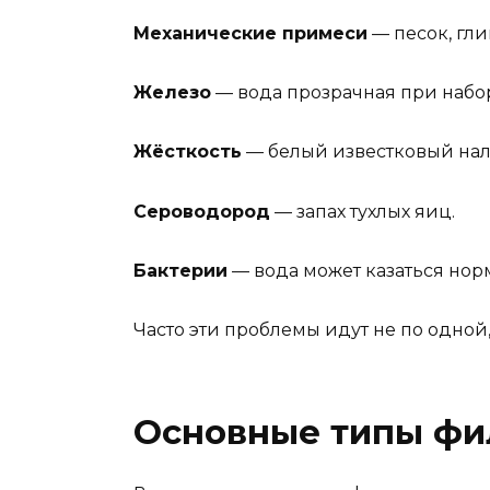
Механические примеси
— песок, гли
Железо
— вода прозрачная при набор
Жёсткость
— белый известковый налё
Сероводород
— запах тухлых яиц.
Бактерии
— вода может казаться норм
Часто эти проблемы идут не по одной,
Основные типы фил