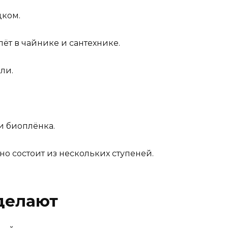
дком.
ёт в чайнике и сантехнике.
ли.
и биоплёнка.
но состоит из нескольких ступеней.
 делают