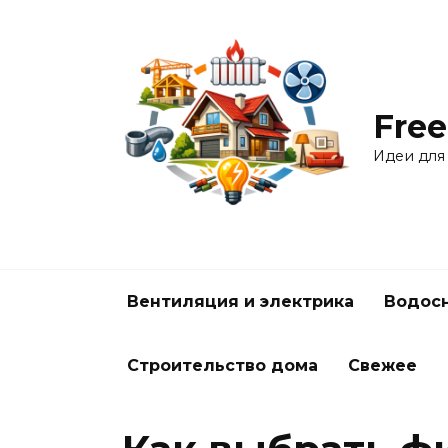
Перейти
к
содержанию
Free
Идеи для
Вентиляция и электрика
Водосн
Строительство дома
Свежее