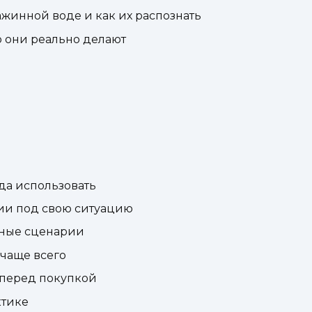
жинной воде и как их распознать
о они реально делают
гда использовать
ции под свою ситуацию
тные сценарии
чаще всего
перед покупкой
ктике