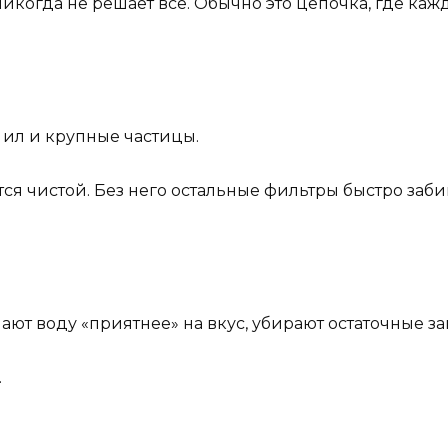
когда не решает всё. Обычно это цепочка, где кажд
 ил и крупные частицы.
тся чистой. Без него остальные фильтры быстро заби
ают воду «приятнее» на вкус, убирают остаточные з
.