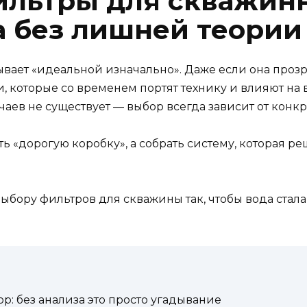
ильтры для скважин
а без лишней теории
вает «идеальной изначально». Даже если она прозрач
и, которые со временем портят технику и влияют на в
аев не существует — выбор всегда зависит от конкр
ить «дорогую коробку», а собрать систему, которая 
выбору фильтров для скважины так, чтобы вода стал
р: без анализа это просто угадывание