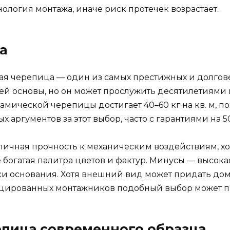
ология монтажа, иначе риск протечек возрастает.
а
я черепица — один из самых престижных и долгове
й основы, но он может прослужить десятилетиями 
мической черепицы достигает 40–60 кг на кв. м, по
 аргументов за этот выбор, часто с гарантиями на 50
ичная прочность к механическим воздействиям, хо
е богатая палитра цветов и фактур. Минусы — высока
и основания. Хотя внешний вид может придать дому
цированных монтажников подобный выбор может пр
епица современного образца