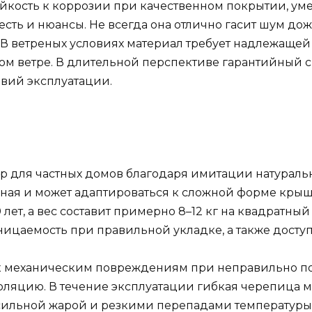
йкость к коррозии при качественном покрытии, уме
сть и нюансы. Не всегда она отлично гасит шум до
В ветреных условиях материал требует надлежащей
м ветре. В длительной перспективе гарантийный ср
овий эксплуатации.
р для частных домов благодаря имитации натураль
тичная и может адаптироваться к сложной форме кр
лет, а вес составит примерно 8–12 кг на квадратны
ницаемость при правильной укладке, а также досту
ь к механическим повреждениям при неправильно п
яцию. В течение эксплуатации гибкая черепица м
 сильной жарой и резкими перепадами температуры