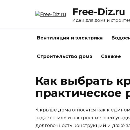
Перейти
Free-Diz.ru
к
содержанию
Идеи для дома и строите
Вентиляция и электрика
Водосн
Строительство дома
Свежее
Как выбрать к
практическое 
К крыше дома относятся как к единому
задает стиль и настроение всей усад
долговечность конструкции и даже за