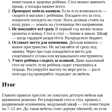
инвестиция в здоровье ребёнка. Стол можно заменить
проще, а посадка важнее всего.
Проверьте мебель вживую.
Если есть возможность —
сходите в магазин с ребёнком. Посадите его за стол,
попросите посидеть на стуле. Ноги должны стоять на
полу, руки — лежать на столешнице без напряжения.
Не покупайте всё сразу.
В первый год жизни нужна
кроватка и комод. Стол и стул — ближе к школе. Шкаф
— когда гардероб разрастётся. Распределите бюджет.
Оставьте место для изменения.
Детская комната —
живое пространство. Не заставляйте её сразу под
завязку. Через три года понадобится место для
спортивного уголка или музыкального инструмента.
Учите ребёнка следить за осанкой.
Даже идеальный
стол не спасёт, если ребёнок сидит уткнувшись в
тетрадь. Регулируйте высоту по мере роста — раз в
полгода-год проверяйте, подходит ли мебель.
Итог
Главное правило простое: не покупать детскую мебель как
временное решение. Регулируемый стол и стул, кровать с
раздвижным основанием, модульный шкаф — это инвестиция
на 7–12 лет. Да, такая мебель стоит дороже обычной, но если