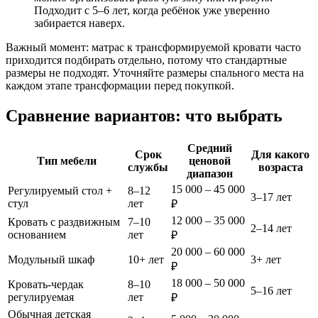
Подходит с 5–6 лет, когда ребёнок уже уверенно
забирается наверх.
Важный момент: матрас к трансформируемой кровати часто
приходится подбирать отдельно, потому что стандартные
размеры не подходят. Уточняйте размеры спального места на
каждом этапе трансформации перед покупкой.
Сравнение вариантов: что выбрать
Средний
Срок
Для какого
Тип мебели
ценовой
службы
возраста
диапазон
15 000 – 45 000
Регулируемый стол +
8–12
3–17 лет
стул
лет
₽
12 000 – 35 000
Кровать с раздвижным
7–10
2–14 лет
основанием
лет
₽
20 000 – 60 000
Модульный шкаф
10+ лет
3+ лет
₽
18 000 – 50 000
Кровать-чердак
8–10
5–16 лет
регулируемая
лет
₽
Обычная детская