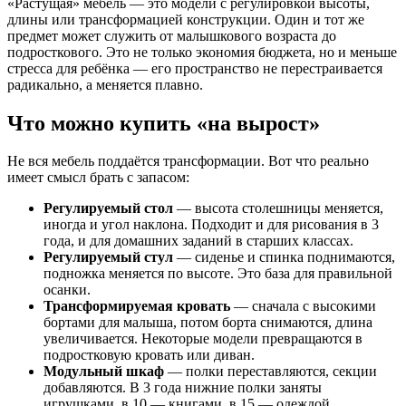
«Растущая» мебель — это модели с регулировкой высоты,
длины или трансформацией конструкции. Один и тот же
предмет может служить от малышкового возраста до
подросткового. Это не только экономия бюджета, но и меньше
стресса для ребёнка — его пространство не перестраивается
радикально, а меняется плавно.
Что можно купить «на вырост»
Не вся мебель поддаётся трансформации. Вот что реально
имеет смысл брать с запасом:
Регулируемый стол
— высота столешницы меняется,
иногда и угол наклона. Подходит и для рисования в 3
года, и для домашних заданий в старших классах.
Регулируемый стул
— сиденье и спинка поднимаются,
подножка меняется по высоте. Это база для правильной
осанки.
Трансформируемая кровать
— сначала с высокими
бортами для малыша, потом борта снимаются, длина
увеличивается. Некоторые модели превращаются в
подростковую кровать или диван.
Модульный шкаф
— полки переставляются, секции
добавляются. В 3 года нижние полки заняты
игрушками, в 10 — книгами, в 15 — одеждой.