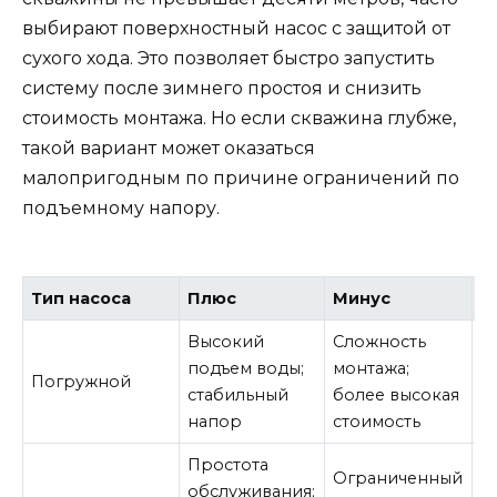
выбирают поверхностный насос с защитой от
сухого хода. Это позволяет быстро запустить
систему после зимнего простоя и снизить
стоимость монтажа. Но если скважина глубже,
такой вариант может оказаться
малопригодным по причине ограничений по
подъемному напору.
Тип насоса
Плюс
Минус
П
Высокий
Сложность
Г
подъем воды;
монтажа;
с
Погружной
стабильный
более высокая
х
напор
стоимость
р
Простота
Н
Ограниченный
обслуживания;
с