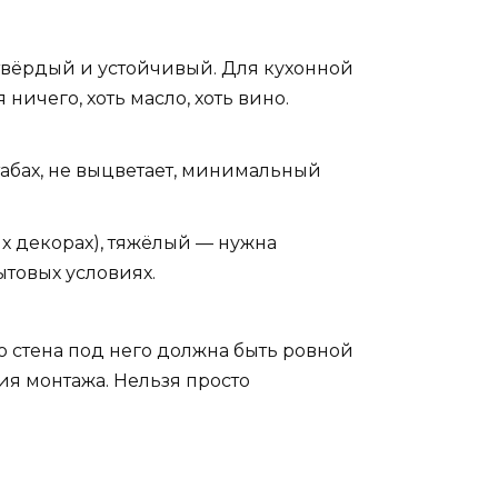
твёрдый и устойчивый. Для кухонной
ичего, хоть масло, хоть вино.
табах, не выцветает, минимальный
х декорах), тяжёлый — нужна
ытовых условиях.
о стена под него должна быть ровной
ия монтажа. Нельзя просто