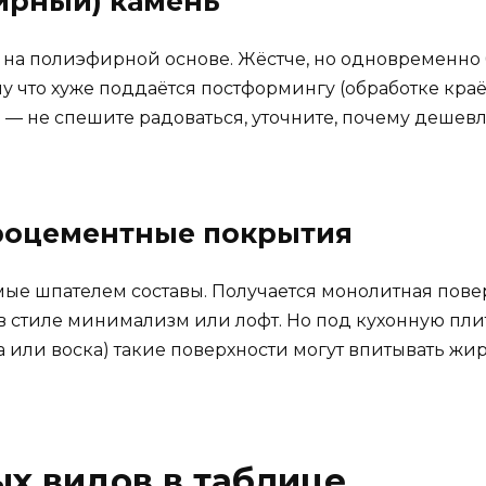
ирный) камень
 на полиэфирной основе. Жёстче, но одновременно 
у что хуже поддаётся постформингу (обработке краёв
— не спешите радоваться, уточните, почему дешевл
роцементные покрытия
мые шпателем составы. Получается монолитная пове
 стиле минимализм или лофт. Но под кухонную плит
 или воска) такие поверхности могут впитывать ж
х видов в таблице