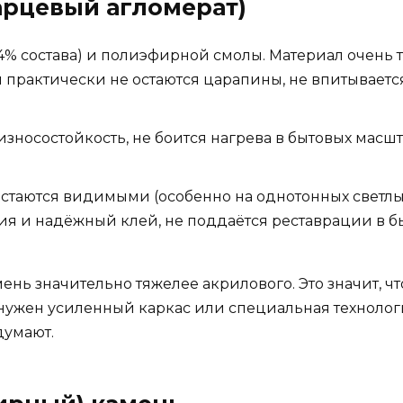
арцевый агломерат)
4% состава) и полиэфирной смолы. Материал очень 
практически не остаются царапины, не впитывается н
зносостойкость, не боится нагрева в бытовых масш
 остаются видимыми (особенно на однотонных светлы
ия и надёжный клей, не поддаётся реставрации в б
нь значительно тяжелее акрилового. Это значит, чт
 нужен усиленный каркас или специальная технолог
думают.