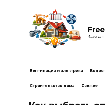
Перейти
к
содержанию
Free
Идеи для
Вентиляция и электрика
Водосн
Строительство дома
Свежее