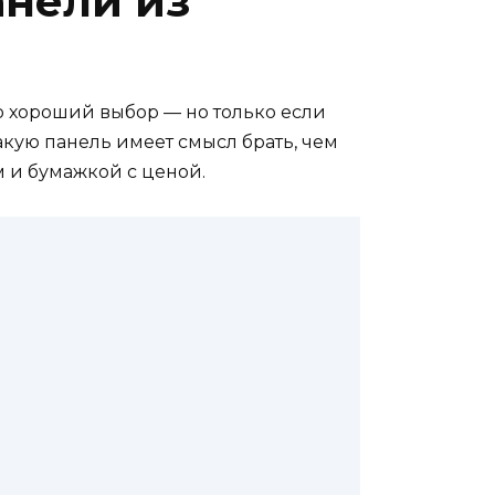
анели из
то хороший выбор — но только если
акую панель имеет смысл брать, чем
м и бумажкой с ценой.