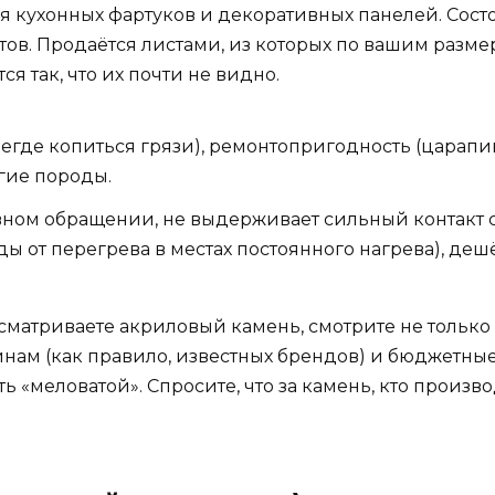
 кухонных фартуков и декоративных панелей. Состо
в. Продаётся листами, из которых по вашим размер
 так, что их почти не видно.
негде копиться грязи), ремонтопригодность (цара
гие породы.
вном обращении, не выдерживает сильный контакт с
ы от перегрева в местах постоянного нагрева), деш
сматриваете акриловый камень, смотрите не только н
инам (как правило, известных брендов) и бюджетные
ь «меловатой». Спросите, что за камень, кто произв