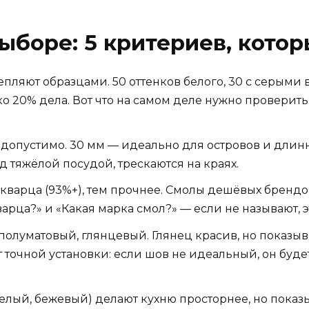
выборе: 5 критериев, кото
лепляют образцами. 50 оттенков белого, 30 с серыми
о 20% дела. Вот что на самом деле нужно проверить
опустимо. 30 мм — идеально для островов и длинных
 тяжёлой посудой, трескаются на краях.
кварца (93%+), тем прочнее. Смолы дешёвых брендо
варца?» и «Какая марка смол?» — если не называют, 
полуматовый, глянцевый. Глянец красив, но показыв
 точной установки: если шов не идеальный, он буд
белый, бежевый) делают кухню просторнее, но показы