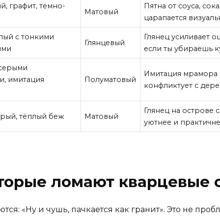
й, графит, тёмно-
Пятна от соуса, сок
Матовый
царапается визуаль
лый с тонкими
Глянец усиливает о
Глянцевый
ями
если ты убираешь к
 серыми
Имитация мрамора с
, имитация
Полуматовый
конфликтует с дере
Глянец на острове 
рый, тёплый беж
Матовый
уютнее и практичне
оторые ломают кварцевые
тся: «Ну и чушь, пачкается как гранит». Это не про