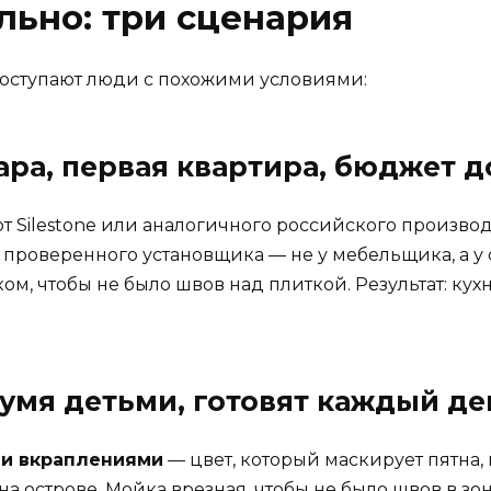
льно: три сценария
 поступают люди с похожими условиями:
ра, первая квартира, бюджет до 
т Silestone или аналогичного российского производ
у проверенного установщика — не у мебельщика, а у
ом, чтобы не было швов над плиткой. Результат: кухн
умя детьми, готовят каждый ден
ми вкраплениями
— цвет, который маскирует пятна, 
 острове. Мойка врезная, чтобы не было швов в зон