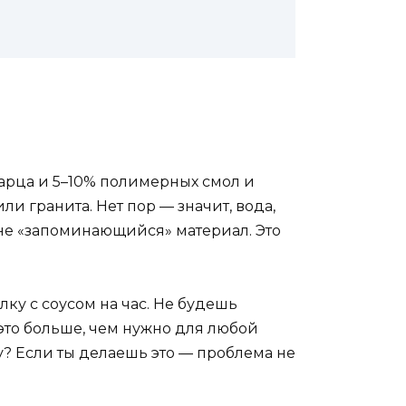
варца и 5–10% полимерных смол и
и гранита. Нет пор — значит, вода,
о не «запоминающийся» материал. Это
ку с соусом на час. Не будешь
 это больше, чем нужно для любой
цу? Если ты делаешь это — проблема не