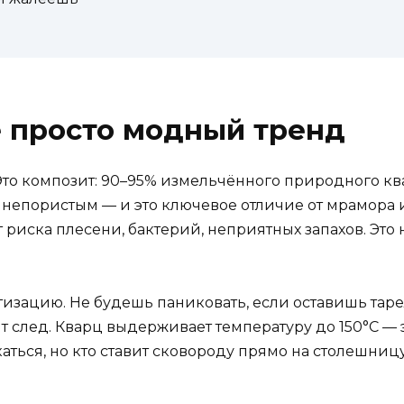
 просто модный тренд
 Это композит: 90–95% измельчённого природного к
непористым — и это ключевое отличие от мрамора ил
т риска плесени, бактерий, неприятных запахов. Эт
тизацию. Не будешь паниковать, если оставишь тарел
ит след. Кварц выдерживает температуру до 150°C —
каться, но кто ставит сковороду прямо на столешни