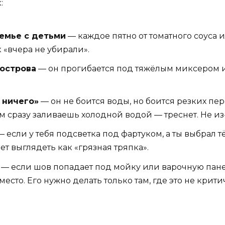
:
емье с детьми
— каждое пятно от томатного соуса и
 «вчера не убирали».
 острова
— он прогибается под тяжёлым миксером и
 ничего»
— он не боится воды, но боится резких пе
м сразу заливаешь холодной водой — треснет. Не из-
 если у тебя подсветка под фартуком, а ты выбрал
т выглядеть как «грязная тряпка».
— если шов попадает под мойку или варочную панел
есто. Его нужно делать только там, где это не крити