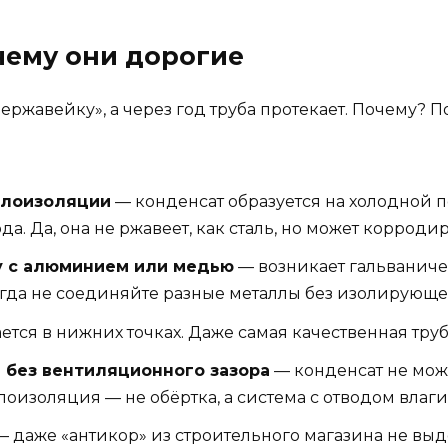
чему они дорогие
нержавейку», а через год труба протекает. Почему? П
плоизоляции
— конденсат образуется на холодной 
да. Да, она не ржавеет, как сталь, но может корроди
у с алюминием или медью
— возникает гальваниче
огда не соединяйте разные металлы без изолирующ
тся в нижних точках. Даже самая качественная труба
 без вентиляционного зазора
— конденсат не може
плоизоляция — не обёртка, а система с отводом влаги
 даже «антикор» из строительного магазина не выд