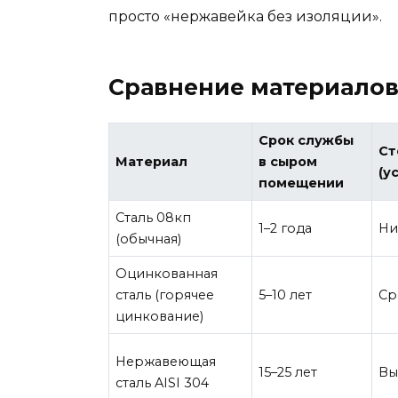
просто «нержавейка без изоляции».
Сравнение материалов:
Срок службы
Ст
Материал
в сыром
(у
помещении
Сталь 08кп
1–2 года
Ни
(обычная)
Оцинкованная
сталь (горячее
5–10 лет
Ср
цинкование)
Нержавеющая
15–25 лет
Вы
сталь AISI 304