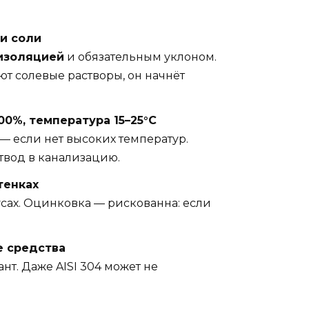
ли соли
оизоляцией
и обязательным уклоном.
т солевые растворы, он начнёт
0%, температура 15–25°C
— если нет высоких температур.
отвод в канализацию.
тенках
усах. Оцинковка — рискованна: если
е средства
т. Даже AISI 304 может не