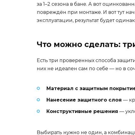
за 1–2 сезона в бане. А вот оцинкован
повреждён при монтаже. И вот тут нач
эксплуатации, результат будет одинак
Что можно сделать: т
Есть три проверенных способа защит
них не идеален сам по себе — но в с
Материал с защитным покрыти
Нанесение защитного слоя
— кр
Конструктивные решения
— укло
Выбирать нужно не один, а комбинаци