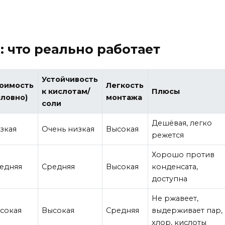
 что реально работает
Устойчивость
оимость
Легкость
к кислотам/
Плюсы
словно)
монтажа
соли
Дешёвая, легко
зкая
Очень низкая
Высокая
режется
Хорошо против
едняя
Средняя
Высокая
конденсата,
доступна
Не ржавеет,
сокая
Высокая
Средняя
выдерживает пар,
хлор, кислоты