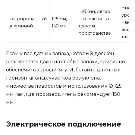
Высо
Гибкий, легко
урове
Гофрированный
125 мм,
подключить в
накап
алюминий
150 мм
тесном
жир и
пространстве
тяжел
Если у вас датчик запаха, который должен
реагировать даже на слабые запахи, критично
обеспечить хорошитягу. Избегайте длинных
горизонтальных участков без уклона,
множества поворотов и использования Ø 125
мм там, где производитель рекомендует 150
мм.
Электрическое подключение