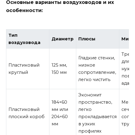
Основные варианты воздуховодов и их
особенности:
Тип
Диаметр
Плюсы
Мину
воздуховода
Требу
Гладкие стенки,
для п
Пластиковый
125 мм,
низкое
нужн
круглый
150 мм
сопротивление,
пово
легко чистить
адап
Экономит
184×60
пространство,
Мень
Пластиковый
мм или
легко
сечен
плоский короб
204×60
прокладывается
сопро
мм
в узких
трудн
профилях