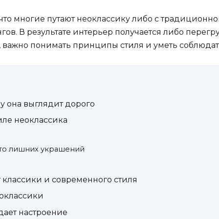
, что многие путают неоклассику либо с традиционн
гов. В результате интерьер получается либо перег
ь, важно понимать принципы стиля и уметь соблюдат
му она выглядит дорого
тиле неоклассика
то лишних украшений
т классики и современного стиля
еоклассики
адает настроение