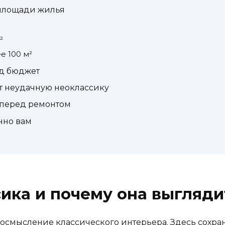
 площади жилья
²
е 100 м²
од бюджет
т неудачную неоклассику
перед ремонтом
нно вам
сика и почему она выгляди
осмысление классического интерьера. Здесь сохра