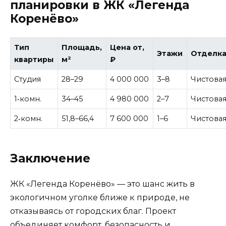
планировки в ЖК «Легенда
Коренёво»
Тип
Площадь,
Цена от,
Этажи
Отделк
квартиры
м²
₽
Студия
28–29
4 000 000
3–8
Чистова
1‑комн.
34–45
4 980 000
2–7
Чистова
2‑комн.
51,8–66,4
7 600 000
1–6
Чистова
Заключение
ЖК «Легенда Коренёво» — это шанс жить в
экологичном уголке ближе к природе, не
отказываясь от городских благ. Проект
объединяет комфорт, безопасность и