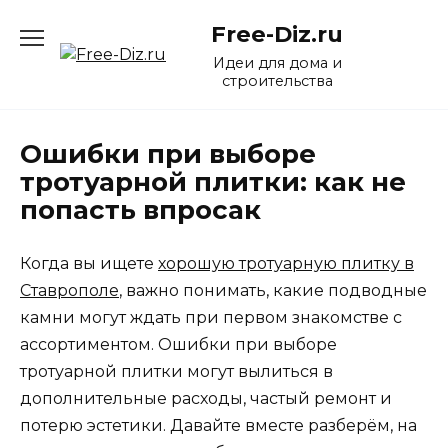
Перейти
Free-Diz.ru
к
содержанию
Идеи для дома и
строительства
Ошибки при выборе
тротуарной плитки: как не
попасть впросак
Когда вы ищете
хорошую тротуарную плитку в
Ставрополе
, важно понимать, какие подводные
камни могут ждать при первом знакомстве с
ассортиментом. Ошибки при выборе
тротуарной плитки могут вылиться в
дополнительные расходы, частый ремонт и
потерю эстетики. Давайте вместе разберём, на