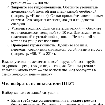
регионах — 80–100 мм.
Закройте всё гидроизоляцией
. Оберните утеплитель
армированной фольгой или специальной мембраной
(например, «Изоспан»). Стыки проклейте алюминиевым
скотчем. Это защитит от снега, дождя и конденсата
снаружи.
Утеплите колпак
. Если он металлический — оберните
его пеноплексом толщиной 30–50 мм. Или замените на
пластиковый с утеплённой крышкой. Не оставляйте
металл на улице без изоляции.
Проверьте герметичность
. Заделайте все швы,
переходы, соединения силиконом, устойчивым к морозу
(например, «SikaFlex-221»).
Важно: утепление делается на всей наружной части трубы —
от уровня перекрытия до верхнего края. Если вы утеплите
только нижнюю треть — это бесполезно. Лёд образуется в
самой холодной зоне — вверху.
Что выбрать: пеноплекс или ППУ?
Выбор зависит от вашей ситуации:
Если труба уже установлена, и вы делаете ремонт
—
берите пеноплекс. Его можно монтировать вручную, без