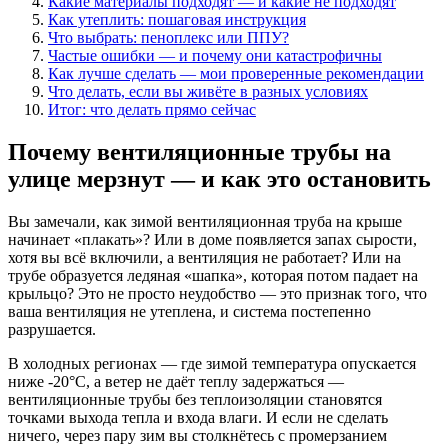
Какие материалы подходят — и какие не подходят
Как утеплить: пошаговая инструкция
Что выбрать: пеноплекс или ППУ?
Частые ошибки — и почему они катастрофичны
Как лучше сделать — мои проверенные рекомендации
Что делать, если вы живёте в разных условиях
Итог: что делать прямо сейчас
Почему вентиляционные трубы на
улице мерзнут — и как это остановить
Вы замечали, как зимой вентиляционная труба на крыше
начинает «плакать»? Или в доме появляется запах сырости,
хотя вы всё включили, а вентиляция не работает? Или на
трубе образуется ледяная «шапка», которая потом падает на
крыльцо? Это не просто неудобство — это признак того, что
ваша вентиляция не утеплена, и система постепенно
разрушается.
В холодных регионах — где зимой температура опускается
ниже -20°C, а ветер не даёт теплу задержаться —
вентиляционные трубы без теплоизоляции становятся
точками выхода тепла и входа влаги. И если не сделать
ничего, через пару зим вы столкнётесь с промерзанием