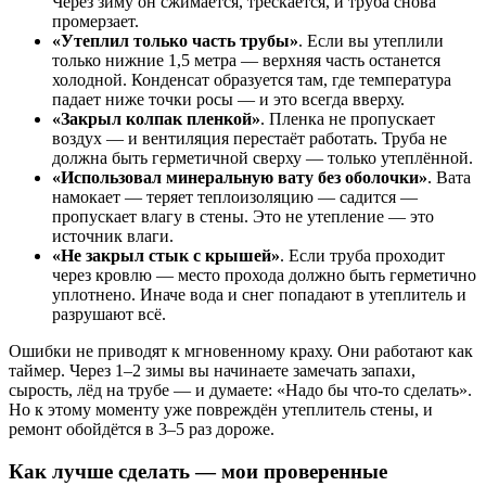
Через зиму он сжимается, трескается, и труба снова
промерзает.
«Утеплил только часть трубы»
. Если вы утеплили
только нижние 1,5 метра — верхняя часть останется
холодной. Конденсат образуется там, где температура
падает ниже точки росы — и это всегда вверху.
«Закрыл колпак пленкой»
. Пленка не пропускает
воздух — и вентиляция перестаёт работать. Труба не
должна быть герметичной сверху — только утеплённой.
«Использовал минеральную вату без оболочки»
. Вата
намокает — теряет теплоизоляцию — садится —
пропускает влагу в стены. Это не утепление — это
источник влаги.
«Не закрыл стык с крышей»
. Если труба проходит
через кровлю — место прохода должно быть герметично
уплотнено. Иначе вода и снег попадают в утеплитель и
разрушают всё.
Ошибки не приводят к мгновенному краху. Они работают как
таймер. Через 1–2 зимы вы начинаете замечать запахи,
сырость, лёд на трубе — и думаете: «Надо бы что-то сделать».
Но к этому моменту уже повреждён утеплитель стены, и
ремонт обойдётся в 3–5 раз дороже.
Как лучше сделать — мои проверенные