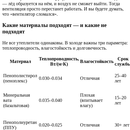
— лёд образуется на нём, и воздух не сможет выйти. Тогда
вентиляция просто перестанет работать. И вы будете думать,
что «вентилятор сломался».
Какие материалы подходят — и какие не
подходят
Не все утеплители одинаковы. В холоде важны три параметра:
теплопроводность, влагостойкость и долговечность.
Теплопроводность,
Срок
Материал
Влагостойкость
Вт/(м·К)
служб
Пенополистирол
25–40
0.030–0.034
Отличная
(пеноплекс)
лет
Минеральная
Плохая
15–20
вата
0.035–0.040
(впитывает
лет
(базальтовая)
влагу)
Пенополиуретан
0.020–0.025
Отличная
30+ лет
(ППУ)