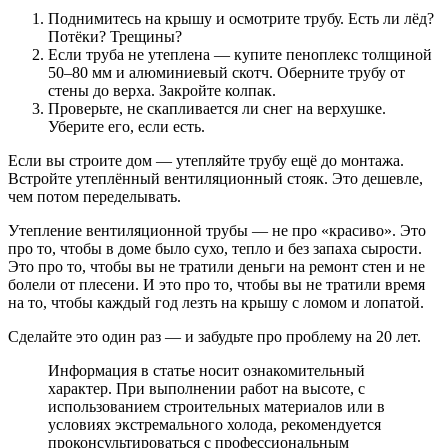
Поднимитесь на крышу и осмотрите трубу. Есть ли лёд?
Потёки? Трещины?
Если труба не утеплена — купите пеноплекс толщиной
50–80 мм и алюминиевый скотч. Оберните трубу от
стены до верха. Закройте колпак.
Проверьте, не скапливается ли снег на верхушке.
Уберите его, если есть.
Если вы строите дом — утепляйте трубу ещё до монтажа.
Встройте утеплённый вентиляционный стояк. Это дешевле,
чем потом переделывать.
Утепление вентиляционной трубы — не про «красиво». Это
про то, чтобы в доме было сухо, тепло и без запаха сырости.
Это про то, чтобы вы не тратили деньги на ремонт стен и не
болели от плесени. И это про то, чтобы вы не тратили время
на то, чтобы каждый год лезть на крышу с ломом и лопатой.
Сделайте это один раз — и забудьте про проблему на 20 лет.
Информация в статье носит ознакомительный
характер. При выполнении работ на высоте, с
использованием строительных материалов или в
условиях экстремального холода, рекомендуется
проконсультироваться с профессиональным