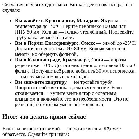
Ситуация не у всех одинакова. Вот как действовать в разных
случаях:
Вы живёте в Красноярске, Магадане, Якутске
—
температура до -40°C. Берите пеноплекс 100 мм или
ППУ 50 мм. Колпак — только утеплённый. Проверяйте
трубу каждый месяц зимой.
Вы в Перми, Екатеринбурге, Омске
— зимой до -25°C.
Достаточно пеноплекса 60–80 мм. Колпак можно не
менять, но обернуть фольгой.
Вы в Калининграде, Краснодаре, Сочи
— морозы
редко ниже -10°C. Достаточно пенополиэтилена 10 мм +
фольга. Но лучше всё равно добавить 30 мм пеноплекса
— на случай аномальных холодов.
Вы снимаете квартиру
— не трогайте трубу.
Попросите собственника сделать утепление. Если
отказывается — купите вентилятор с обратным
клапаном и включайте его по необходимости. Это не
решение, но хотя бы уменьшит конденсат.
Итог: что делать прямо сейчас
Если вы читаете это зимой — не ждите весны. Лёд уже
образуется. Сделайте три шага: