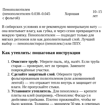
Пенополиэтилен
10–15
(пенополиэтилен
0.038–0.045
Хорошая
лет
с фольгой)
В сибирских условиях я не рекомендую минеральную вату —
она впитывает влагу, как губка, и через сезон превращается в
мокрую тряпку. Пенополиэтилен — подходит только для
мягких регионов или как дополнительный слой. Лучший
выбор — пенополистирол (пеноплекс) или ППУ.
Как утеплить: пошаговая инструкция
Очистите трубу
. Уберите пыль, лёд, налёт. Если труба
старая — проверьте, нет ли трещин. Замените
повреждённые участки.
Сделайте защитный слой
. Оберните трубу
фольгированным полиэтиленом (или алюминиевой
лентой) — это отражает тепло внутрь и защищает от
влаги. Не пропускайте стыки.
Установите утеплитель
. Для пеноплекса — крепите
плиты на клей (например, «Пеноплекс Фасад») и
дюбелями-грибками. Плотно прижимайте, чтобы не
было зазоров. Толщина — минимум 50 мм, в северных