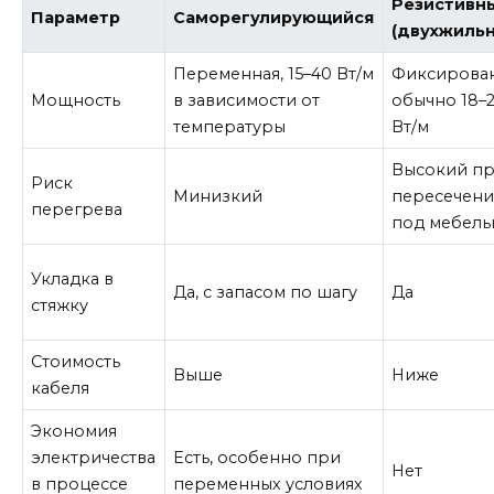
Резистивн
Параметр
Саморегулирующийся
(двухжиль
Переменная, 15–40 Вт/м
Фиксирован
Мощность
в зависимости от
обычно 18–
температуры
Вт/м
Высокий п
Риск
Минизкий
пересечени
перегрева
под мебел
Укладка в
Да, с запасом по шагу
Да
стяжку
Стоимость
Выше
Ниже
кабеля
Экономия
электричества
Есть, особенно при
Нет
в процессе
переменных условиях