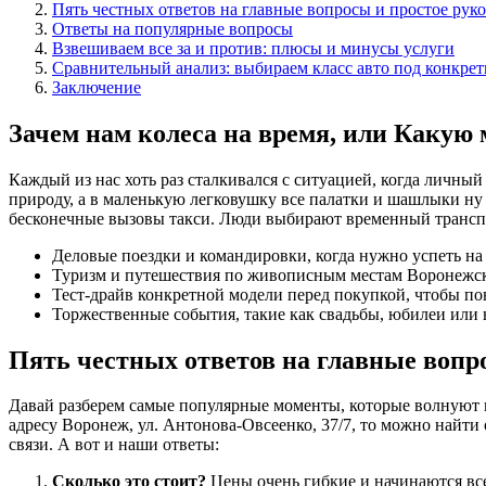
Пять честных ответов на главные вопросы и простое рук
Ответы на популярные вопросы
Взвешиваем все за и против: плюсы и минусы услуги
Сравнительный анализ: выбираем класс авто под конкрет
Заключение
Зачем нам колеса на время, или Какую
Каждый из нас хоть раз сталкивался с ситуацией, когда личны
природу, а в маленькую легковушку все палатки и шашлыки ну 
бесконечные вызовы такси. Люди выбирают временный трансп
Деловые поездки и командировки, когда нужно успеть на п
Туризм и путешествия по живописным местам Воронежско
Тест-драйв конкретной модели перед покупкой, чтобы по
Торжественные события, такие как свадьбы, юбилеи или в
Пять честных ответов на главные вопр
Давай разберем самые популярные моменты, которые волнуют к
адресу Воронеж, ул. Антонова-Овсеенко, 37/7, то можно найти 
связи. А вот и наши ответы:
Сколько это стоит?
Цены очень гибкие и начинаются всег