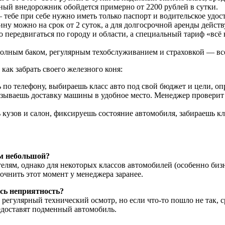
ошный внедорожник обойдется примерно от 2200 рублей в сутки.
тебе при себе нужно иметь только паспорт и водительское удос
у можно на срок от 2 суток, а для долгосрочной аренды дейст
передвигаться по городу и области, а специальный тариф «всё 
олным баком, регулярным техобслуживанием и страховкой — все 
как забрать своего железного коня:
по телефону, выбираешь класс авто под свой бюджет и цели, оп
зываешь доставку машины в удобное место. Менеджер проверит 
 кузов и салон, фиксируешь состояние автомобиля, забираешь к
ем небольшой?
елям, однако для некоторых классов автомобилей (особенно биз
точнить этот момент у менеджера заранее.
ась неприятность?
регулярный технический осмотр, но если что-то пошло не так, 
едоставят подменный автомобиль.