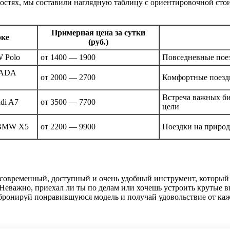
ностях, мы составили наглядную таблицу с ориентировочной ст
Примерная цена за сутки
рке
(руб.)
W Polo
от 1400 — 1900
Повседневные поез
 LADA
от 2000 — 2700
Комфортные поездк
Встреча важных би
di A7
от 3500 — 7700
цели
, BMW X5
от 2200 — 9900
Поездки на природ
современный, доступный и очень удобный инструмент, который 
Неважно, приехал ли ты по делам или хочешь устроить крутые вы
ронируй понравившуюся модель и получай удовольствие от кажд