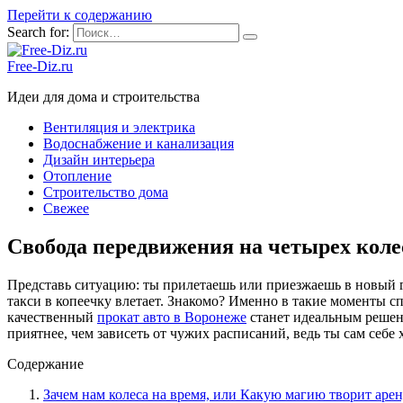
Перейти к содержанию
Search for:
Free-Diz.ru
Идеи для дома и строительства
Вентиляция и электрика
Водоснабжение и канализация
Дизайн интерьера
Отопление
Строительство дома
Свежее
Свобода передвижения на четырех коле
Представь ситуацию: ты прилетаешь или приезжаешь в новый гор
такси в копеечку влетает. Знакомо? Именно в такие моменты с
качественный
прокат авто в Воронеже
станет идеальным решени
приятнее, чем зависеть от чужих расписаний, ведь ты сам себе 
Содержание
Зачем нам колеса на время, или Какую магию творит ар