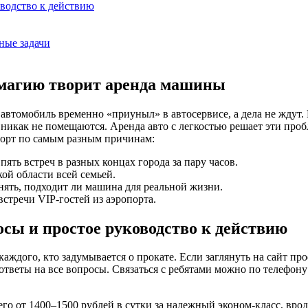
оводство к действию
ные задачи
 магию творит аренда машины
й автомобиль временно «приуныл» в автосервисе, а дела не жду
никак не помещаются. Аренда авто с легкостью решает эти проб
орт по самым разным причинам:
ять встреч в разных концах города за пару часов.
й области всей семьей.
нять, подходит ли машина для реальной жизни.
стречи VIP-гостей из аэропорта.
осы и простое руководство к действию
аждого, кто задумывается о прокате. Если заглянуть на сайт п
ответы на все вопросы. Связаться с ребятами можно по телефону 
о от 1400–1500 рублей в сутки за надежный эконом-класс, вроде