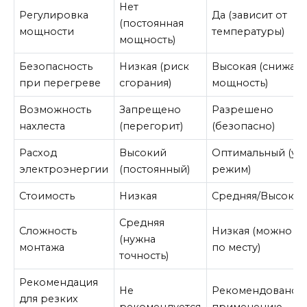
Нет
Регулировка
Да (зависит от
(постоянная
мощности
температуры)
мощность)
Безопасность
Низкая (риск
Высокая (снижает
при перегреве
сгорания)
мощность)
Возможность
Запрещено
Разрешено
нахлеста
(перегорит)
(безопасно)
Расход
Высокий
Оптимальный (ум
электроэнергии
(постоянный)
режим)
Стоимость
Низкая
Средняя/Высокая
Средняя
Сложность
Низкая (можно ре
(нужна
монтажа
по месту)
точность)
Рекомендация
Не
Рекомендовано 
для резких
рекомендуется
применению