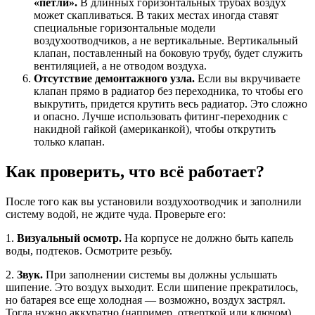
«петли».
В длинных горизонтальных трубах воздух
может скапливаться. В таких местах иногда ставят
специальные горизонтальные модели
воздухоотводчиков, а не вертикальные. Вертикальный
клапан, поставленный на боковую трубу, будет служить
вентиляцией, а не отводом воздуха.
Отсутствие демонтажного узла.
Если вы вкручиваете
клапан прямо в радиатор без переходника, то чтобы его
выкрутить, придется крутить весь радиатор. Это сложно
и опасно. Лучше использовать фитинг-переходник с
накидной гайкой (американкой), чтобы открутить
только клапан.
Как проверить, что всё работает?
После того как вы установили воздухоотводчик и заполнили
систему водой, не ждите чуда. Проверьте его:
1.
Визуальный осмотр.
На корпусе не должно быть капель
воды, подтеков. Осмотрите резьбу.
2.
Звук.
При заполнении системы вы должны услышать
шипение. Это воздух выходит. Если шипение прекратилось,
но батарея все еще холодная — возможно, воздух застрял.
Тогда нужно аккуратно (например, отверткой или ключом)