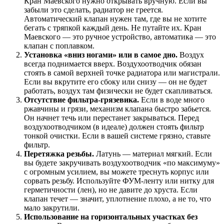
Кран Маевского нужно открывать вручную. Если вы
забыли это сделать, радиатор не греется.
Автоматический клапан нужен там, где вы не хотите
бегать с тряпкой каждый день. Не путайте их. Кран
Маевского — это ручное устройство, автоматика — это
клапан с поплавком.
Установка «вниз ногами» или в самое дно.
Воздух
всегда поднимается вверх. Воздухоотводчик обязан
стоять в самой верхней точке радиатора или магистрали.
Если вы вкрутите его сбоку или снизу — он не будет
работать, воздух там физически не будет скапливаться.
Отсутствие фильтра-грязевика.
Если в воде много
ржавчины и грязи, механизм клапана быстро забьется.
Он начнет течь или перестанет закрываться. Перед
воздухоотводчиком (в идеале) должен стоять фильтр
тонкой очистки. Если в вашей системе грязно, ставьте
фильтр.
Перетяжка резьбы.
Латунь — материал мягкий. Если
вы будете закручивать воздухоотводчик «по максимуму»
с огромным усилием, вы можете треснуть корпус или
сорвать резьбу. Используйте ФУМ-ленту или нитку для
герметичности (лен), но не давите до хруста. Если
клапан течет — значит, уплотнение плохо, а не то, что
мало закрутили.
Использование на горизонтальных участках без