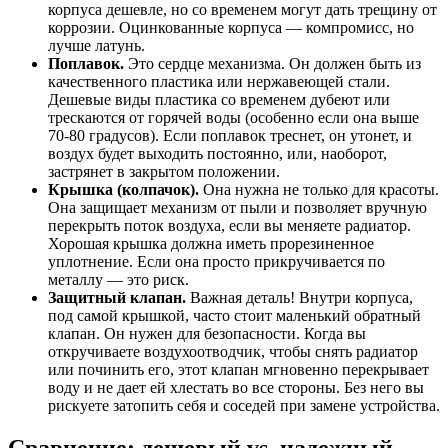
корпуса дешевле, но со временем могут дать трещину от
коррозии. Оцинкованные корпуса — компромисс, но
лучше латунь.
Поплавок.
Это сердце механизма. Он должен быть из
качественного пластика или нержавеющей стали.
Дешевые виды пластика со временем дубеют или
трескаются от горячей воды (особенно если она выше
70-80 градусов). Если поплавок треснет, он утонет, и
воздух будет выходить постоянно, или, наоборот,
застрянет в закрытом положении.
Крышка (колпачок).
Она нужна не только для красоты.
Она защищает механизм от пыли и позволяет вручную
перекрыть поток воздуха, если вы меняете радиатор.
Хорошая крышка должна иметь прорезиненное
уплотнение. Если она просто прикручивается по
металлу — это риск.
Защитный клапан.
Важная деталь! Внутри корпуса,
под самой крышкой, часто стоит маленький обратный
клапан. Он нужен для безопасности. Когда вы
откручиваете воздухоотводчик, чтобы снять радиатор
или починить его, этот клапан мгновенно перекрывает
воду и не дает ей хлестать во все стороны. Без него вы
рискуете затопить себя и соседей при замене устройства.