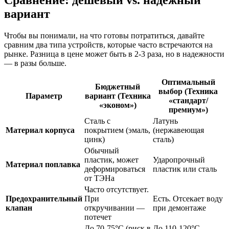
Сравнение: дешевый vs. надежный
вариант
Чтобы вы понимали, на что готовы потратиться, давайте
сравним два типа устройств, которые часто встречаются на
рынке. Разница в цене может быть в 2-3 раза, но в надежности
— в разы больше.
Оптимальный
Бюджетный
выбор (Техника
Параметр
вариант (Техника
«стандарт/
«эконом»)
премиум»)
Сталь с
Латунь
Материал корпуса
покрытием (эмаль,
(нержавеющая
цинк)
сталь)
Обычный
пластик, может
Ударопрочный
Материал поплавка
деформироваться
пластик или сталь
от ТЭНа
Часто отсутствует.
Предохранительный
При
Есть. Отсекает воду
клапан
откручивании —
при демонтаже
потечет
До 70-75°C (риск в
До 110-120°C