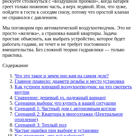
рискуете столкнуться с «воздушной пробкой», когда батарея
греет только нижнюю часть, а верх ледяной. Или, что хуже,
пойдете в гости к соседям снизу, потому что простой клапан
не справился с давлением.
Мы поговорим про автоматический воздухоотводчик. Это не
просто «железка», а страховка вашей квартиры. Задача
простая: объяснить, как выбрать устройство, которое будет
работать годами, не течет и не требует постоянного
вмешательства. Без сложной теории гидравлики — только
практика.
Содержание
Что это такое и зачем оно вам на самом деле?
Главное правило: диаметр резьбы и место установки
Как устроен хороший воздухоотводчик: на что смотреть
внутри
Сравнение: дешевый vs. надежный вариант
Сценарии выбора: что купить в вашей ситуации
Сценарий 1: Частный дом с автономным котлом
Сценарий 2: Квартира в многоэтажке (Центральное
отопление)
Сценарий 3: Теплый пол
Частые ошибки при выборе и установке
Как проверить, что всё работает?