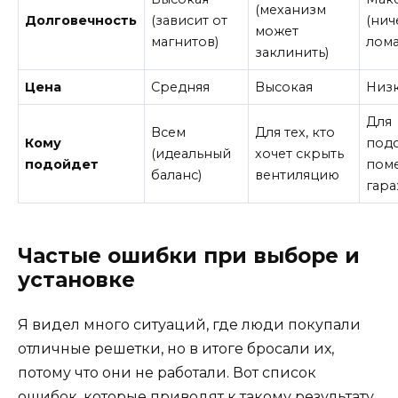
(механизм
Долговечность
(зависит от
(нич
может
магнитов)
лома
заклинить)
Цена
Средняя
Высокая
Низ
Для
Всем
Для тех, кто
Кому
под
(идеальный
хочет скрыть
подойдет
пом
баланс)
вентиляцию
гар
Частые ошибки при выборе и
установке
Я видел много ситуаций, где люди покупали
отличные решетки, но в итоге бросали их,
потому что они не работали. Вот список
ошибок, которые приводят к такому результату.