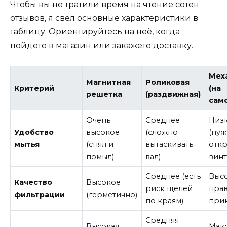
Чтобы вы не тратили время на чтение сотен
отзывов, я свел основные характеристики в
таблицу. Ориентируйтесь на неё, когда
пойдете в магазин или закажете доставку.
Мех
Магнитная
Роликовая
Критерий
(на
решетка
(раздвижная)
сам
Очень
Среднее
Низ
Удобство
высокое
(сложно
(ну
мытья
(снял и
вытаскивать
откр
помыл)
вал)
винт
Среднее (есть
Высо
Качество
Высокое
риск щелей
пра
фильтрации
(герметично)
по краям)
прик
Средняя
Высокая
Мак